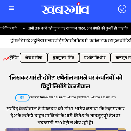
मूड
निक गाने
अभी तक कर्ज नहीं चुका पाए राजपाल यादव, अब संपत्ति की कुर्की हो जाएगी?
होम
लेटेस्ट
देश
दुनिया
राज्य
स्पोर्ट्स
एंटरटेनमेंट
धर्म-कर्म
लाइफस्टाइल
वीडिय
ट्रेंडिंग:
शेख हसीना
बृजभूषण सिंह
प्रशांत किशोर
मानसून सत
'लिखकर गारंटी दोगे?' एथेनॉल मामले पर कंपनियों को
चिट्ठी लिखेंगे केजरीवाल
खबरगांव डेस्क
•
NEW DELHI
07 Jul 2026, (अपडेटेड 07 Jul 2026, 1:47 PM IST)
देश
अरविंद केजरीवाल ने मंगलवार को सीधा आरोप लगाया कि केंद्र सरकार
देश के करोड़ों वाहन मालिकों के भारी विरोध के बावजूद पूरे देश पर
जबरदस्ती E20 पेट्रोल थोप रही है।