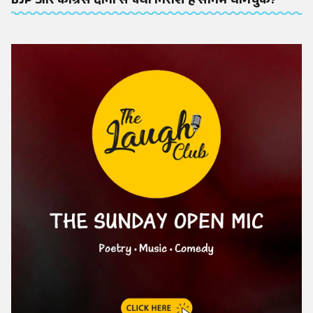
BJP और कांग्रेस दोनों से क्यों निराश हैं सोनम वांगचुक?