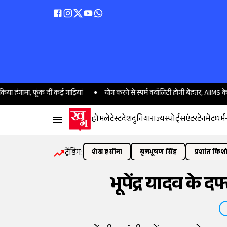
ा, फूंक दीं कई गाड़ियां
योग करने से स्पर्म क्वॉलिटी होगी बेहतर, AIIMS के वैज्ञानिकों
होम
लेटेस्ट
देश
दुनिया
राज्य
स्पोर्ट्स
एंटरटेनमेंट
धर्म
ट्रेंडिंग:
शेख हसीना
बृजभूषण सिंह
प्रशांत किश
भूपेंद्र यादव के 