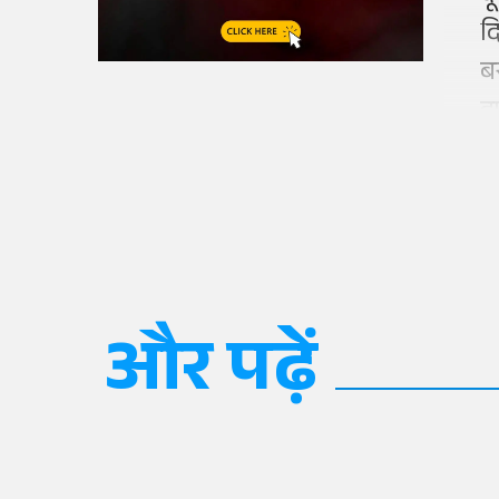
द
ब
ह
और पढ़ें