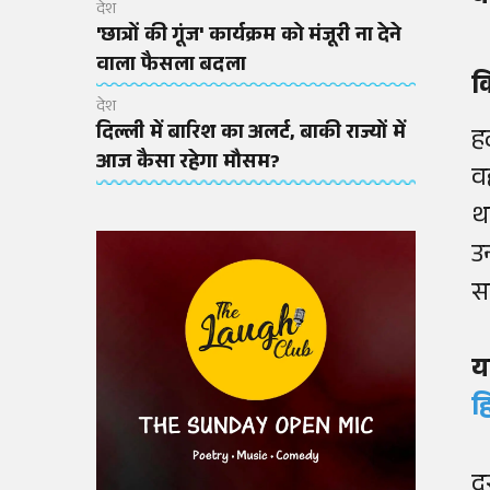
देश
'छात्रों की गूंज' कार्यक्रम को मंजूरी ना देने
वाला फैसला बदला
क
देश
दिल्ली में बारिश का अलर्ट, बाकी राज्यों में
हट
आज कैसा रहेगा मौसम?
व
थ
उ
स
य
ह
द