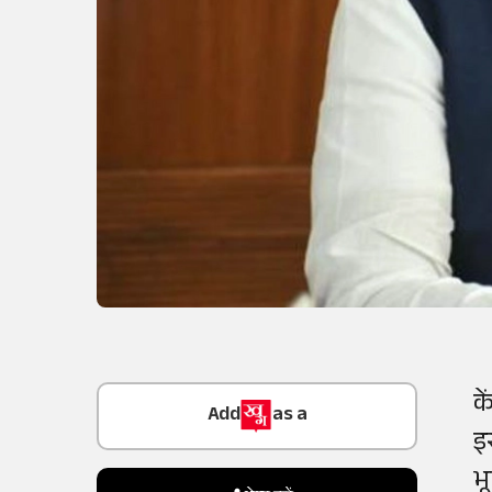
Add
as a
क
Trusted Source on
इ
भ