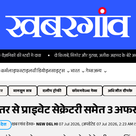
 की स्टडी में दावा
दो किताबें, सिगरेट और गुटखा, अतीक अहमद के बेटे अबान की कार 
-कर्म
लाइफस्टाइल
वीडियो
इनसाइट्स
भारत
गेम्स
अन्य
ोर
मानसून सत्र
दलीप ट्रॉफी
कॉमनवेल्थ गेम्स
अभिजीत दीपके
दफ्तर से प्राइवेट सेक्रेटरी समेत 3 अ
खबरगांव डेस्क
•
NEW DELHI
07 Jul 2026, (अपडेटेड 07 Jul 2026, 2:23 AM I
देश