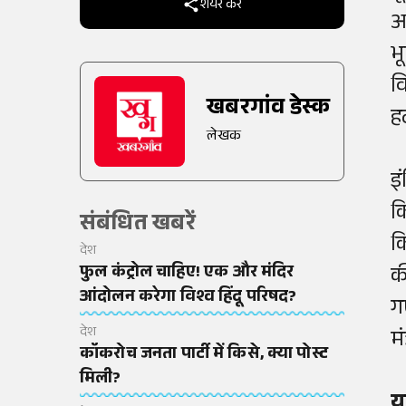
शेयर करें
अ
भ
व
खबरगांव डेस्क
ह
लेखक
इ
क
संबंधित खबरें
क
देश
फुल कंट्रोल चाहिए! एक और मंदिर
क
आंदोलन करेगा विश्व हिंदू परिषद?
ग
देश
म
कॉकरोच जनता पार्टी में किसे, क्या पोस्ट
मिली?
य