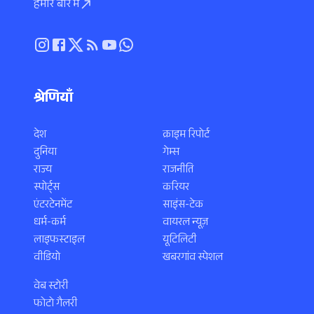
हमारे बारे में
श्रेणियाँ
देश
क्राइम रिपोर्ट
दुनिया
गेम्स
राज्य
राजनीति
स्पोर्ट्स
करियर
एंटरटेनमेंट
साइंस-टेक
धर्म-कर्म
वायरल न्यूज़
लाइफस्टाइल
यूटिलिटी
वीडियो
खबरगांव स्पेशल
वेब स्टोरी
फोटो गैलरी