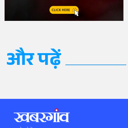
और पढ़ें