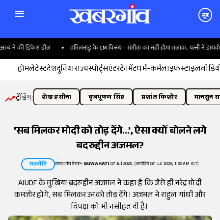
मूड
ने की डिफेंस डील
तमिलनाडु के CM विजय - संगीता का नहीं होगा तलाक, पत्नी ने डायवोर्स 
होम
लेटेस्ट
देश
दुनिया
राज्य
स्पोर्ट्स
एंटरटेनमेंट
धर्म-कर्म
लाइफस्टाइल
वीडिय
ट्रेंडिंग:
शेख हसीना
बृजभूषण सिंह
प्रशांत किशोर
मानसून सत
'सब मिलकर मोदी को तोड़ देंगे...', ऐसा क्यों बोलने लगे
बदरुद्दीन अजमल?
खबरगांव डेस्क
•
GUWAHATI
07 Jul 2026, (अपडेटेड 07 Jul 2026, 1:32 AM IST)
राजनीति
AIUDF के मुखिया बदरुद्दीन अजमल ने कहा है कि जैसे ही नरेंद्र मोदी
कमजोर होंगे, सब मिलकर उनको तोड़ देंगे। अजमल ने राहुल गांधी और
विपक्ष को भी नसीहत दी है।