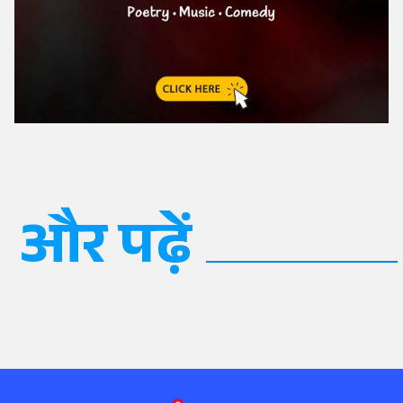
और पढ़ें