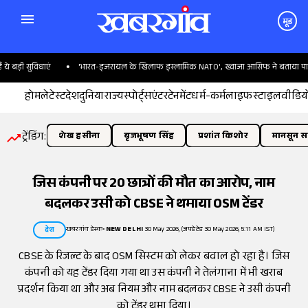
मूड
़ी सुविधाएं
'भारत-इजरायल के खिलाफ इस्लामिक NATO', ख्वाजा आसिफ ने बताया पाकिस्ता
होम
लेटेस्ट
देश
दुनिया
राज्य
स्पोर्ट्स
एंटरटेनमेंट
धर्म-कर्म
लाइफस्टाइल
वीडिय
ट्रेंडिंग:
शेख हसीना
बृजभूषण सिंह
प्रशांत किशोर
मानसून सत
जिस कंपनी पर 20 छात्रों की मौत का आरोप, नाम
बदलकर उसी को CBSE ने थमाया OSM टेंडर
खबरगांव डेस्क
•
NEW DELHI
30 May 2026, (अपडेटेड 30 May 2026, 5:11 AM IST)
देश
CBSE के रिजल्ट के बाद OSM सिस्टम को लेकर बवाल हो रहा है। जिस
कंपनी को यह टेंडर दिया गया था उस कंपनी ने तेलंगाना में भी खराब
प्रदर्शन किया था और अब नियम और नाम बदलकर CBSE ने उसी कंपनी
को टेंडर थमा दिया।