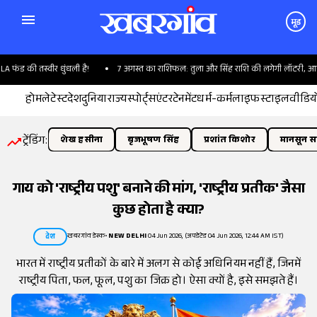
मूड
ंड की तस्वीर धुंधली है!
7 अगस्त का राशिफल: तुला और सिंह राशि की लगेगी लॉटरी, आपको 
होम
लेटेस्ट
देश
दुनिया
राज्य
स्पोर्ट्स
एंटरटेनमेंट
धर्म-कर्म
लाइफस्टाइल
वीडिय
ट्रेंडिंग:
शेख हसीना
बृजभूषण सिंह
प्रशांत किशोर
मानसून सत
गाय को 'राष्ट्रीय पशु' बनाने की मांग, 'राष्ट्रीय प्रतीक' जैसा
कुछ होता है क्या?
खबरगांव डेस्क
•
NEW DELHI
04 Jun 2026, (अपडेटेड 04 Jun 2026, 12:44 AM IST)
देश
भारत में राष्ट्रीय प्रतीकों के बारे में अलग से कोई अधिनियम नहीं हैं, जिनमें
राष्ट्रीय पिता, फल, फूल, पशु का जिक्र हो। ऐसा क्यों है, इसे समझते हैं।