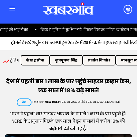
मूड
थापाई की आई नौबत
बिहार में पुलिस ही सुरक्षित नहीं, पिस्टल दिखाकर महिला कांस्टेबल से लूट
होम
लेटेस्ट
देश
दुनिया
राज्य
स्पोर्ट्स
एंटरटेनमेंट
धर्म-कर्म
लाइफस्टाइल
वीडिय
ट्रेंडिंग:
शेख हसीना
बृजभूषण सिंह
प्रशांत किशोर
मानसून सत
देश में पहली बार 1 लाख के पार पहुंचे साइबर क्राइम केस,
एक साल में 18% बढ़े मामले
सरवर रज़ा
•
NEW DELHI
03 Jun 2026, (अपडेटेड 03 Jun 2026, 12:43 AM IST)
देश
भारत में पहली बार साइबर अपराध के मामले 1 लाख के पार पहुंचे हैं।
NCRB के अनुसार पिछले एक साल में इन मामलों में करीब 18% की
बढ़ोतरी दर्ज की गई है।