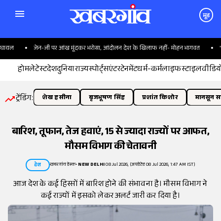
मूड
यल
जेन-जी पर आंख मूंदकर भरोसा, आंदोलन देश के खिलाफ नहीं- मोहन भागवत
'CM पद
होम
लेटेस्ट
देश
दुनिया
राज्य
स्पोर्ट्स
एंटरटेनमेंट
धर्म-कर्म
लाइफस्टाइल
वीडिय
ट्रेंडिंग:
शेख हसीना
बृजभूषण सिंह
प्रशांत किशोर
मानसून सत
बारिश, तूफान, तेज हवाएं, 15 से ज्यादा राज्यों पर आफत,
मौसम विभाग की चेतावनी
खबरगांव डेस्क
•
NEW DELHI
08 Jul 2026, (अपडेटेड 08 Jul 2026, 1:47 AM IST)
देश
आज देश के कई हिस्सों में बारिश होने की संभावना है। मौसम विभाग ने
कई राज्यों में इसको लेकर अलर्ट जारी कर दिया है।