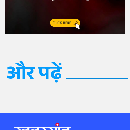
और पढ़ें