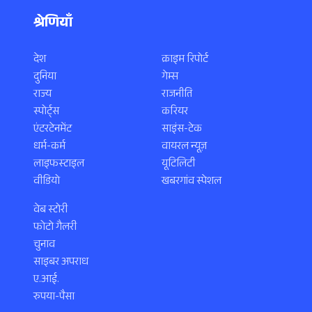
श्रेणियाँ
देश
क्राइम रिपोर्ट
दुनिया
गेम्स
राज्य
राजनीति
स्पोर्ट्स
करियर
एंटरटेनमेंट
साइंस-टेक
धर्म-कर्म
वायरल न्यूज़
लाइफस्टाइल
यूटिलिटी
वीडियो
खबरगांव स्पेशल
वेब स्टोरी
फोटो गैलरी
चुनाव
साइबर अपराध
ए.आई.
रुपया-पैसा