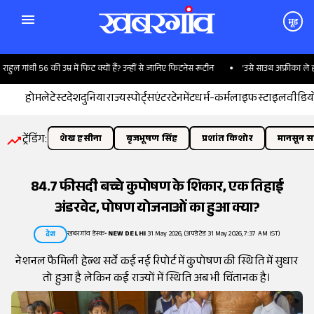
मूड
गांधी 56 की उम्र में फिट क्यों हैं? उन्हीं से जानिए फिटनेस रूटीन
'उसे साउथ अफ्रीका ले ही जाओ..
होम
लेटेस्ट
देश
दुनिया
राज्य
स्पोर्ट्स
एंटरटेनमेंट
धर्म-कर्म
लाइफस्टाइल
वीडिय
ट्रेंडिंग:
शेख हसीना
बृजभूषण सिंह
प्रशांत किशोर
मानसून सत
84.7 फीसदी बच्चे कुपोषण के शिकार, एक तिहाई
अंडरवेट, पोषण योजनाओं का हुआ क्या?
खबरगांव डेस्क
•
NEW DELHI
31 May 2026, (अपडेटेड 31 May 2026, 7:37 AM IST)
देश
नेशनल फैमिली हेल्थ सर्वे कई नई रिपोर्ट में कुपोषण की स्थिति में सुधार
तो हुआ है लेकिन कई राज्यों में स्थिति अब भी चिंतानक है।