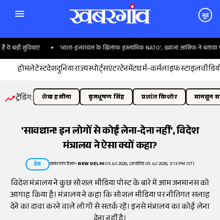
मूड
बड़ी सुविधाएं
'भारत-इजरायल के खिलाफ इस्लामिक NATO', ख्वाजा आसिफ ने बताया पाकिस्
होम
लेटेस्ट
देश
दुनिया
राज्य
स्पोर्ट्स
एंटरटेनमेंट
धर्म-कर्म
लाइफस्टाइल
वीडिय
ट्रेंडिंग:
शेख हसीना
बृजभूषण सिंह
प्रशांत किशोर
मानसून सत
'सावधान! इन लोगों से कोई लेना-देना नहीं', विदेश
मंत्रालय ने ऐसा क्यों कहा?
खबरगांव डेस्क
•
NEW DELHI
05 Jul 2026, (अपडेटेड 05 Jul 2026, 3:13 PM IST)
देश
विदेश मंत्रालय ने कुछ सोशल मीडिया पोस्ट के बारे में आम जनमानस को
आगाह किया है। मंत्रालय ने कहा कि सोशल मीडिया पर नीतिगत सलाह
देने का दावा करने वाले लोगों से सतर्क रहें। इनसे मंत्रालय का कोई लेना
देना नहीं है।