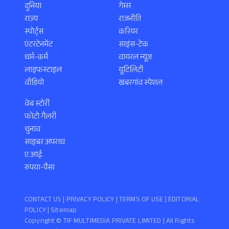
दुनिया
गेम्स
राज्य
राजनीति
स्पोर्ट्स
करियर
एंटरटेनमेंट
साइंस-टेक
धर्म-कर्म
वायरल न्यूज़
लाइफस्टाइल
यूटिलिटी
वीडियो
खबरगांव स्पेशल
वेब स्टोरी
फोटो गैलरी
चुनाव
साइबर अपराध
ए.आई.
रुपया-पैसा
CONTACT US |
PRIVACY POLICY
|
TERMS OF USE
|
EDITORIAL
POLICY
| Sitemap
Copyright ©️ TIF MULTIMEDIA PRIVATE LIMITED | All Rights