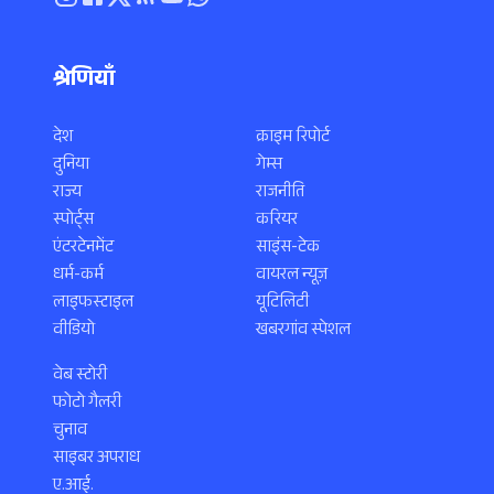
श्रेणियाँ
देश
क्राइम रिपोर्ट
दुनिया
गेम्स
राज्य
राजनीति
स्पोर्ट्स
करियर
एंटरटेनमेंट
साइंस-टेक
धर्म-कर्म
वायरल न्यूज़
लाइफस्टाइल
यूटिलिटी
वीडियो
खबरगांव स्पेशल
वेब स्टोरी
फोटो गैलरी
चुनाव
साइबर अपराध
ए.आई.