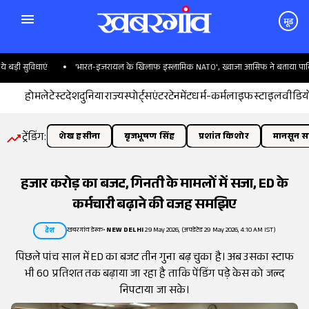
मूड
ी सुविधाएं
'भारत-इजरायल के खिलाफ इस्लामिक NATO', ख्वाजा आसिफ ने बताया पाकिस्ता
होम
लेटेस्ट
देश
दुनिया
राज्य
स्पोर्ट्स
एंटरटेनमेंट
धर्म-कर्म
लाइफस्टाइल
वीडिय
ट्रेंडिंग:
शेख हसीना
बृजभूषण सिंह
प्रशांत किशोर
मानसून सत
हजार करोड़ का बजट, गिनती के मामलों में सजा, ED के
कर्मचारी बढ़ाने की वजह समझिए
खबरगांव डेस्क
•
NEW DELHI
29 May 2026, (अपडेटेड 29 May 2026, 4:10 AM IST)
देश
पिछले पांच साल में ED का बजट तीन गुना बढ़ चुका है। अब उसका स्टाफ
भी 60 प्रतिशत तक बढ़ाया जा रहा है ताकि पेंडिंग पड़े केस को जल्द
निपटाया जा सके।