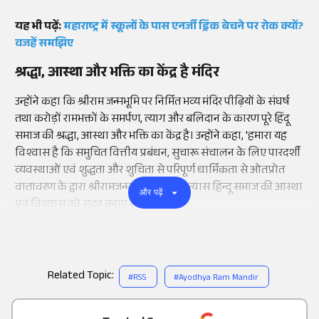
यह भी पढ़ें:
महाराष्ट्र में स्कूलों के पास एनर्जी ड्रिंक बेचने पर रोक क्यों?
वजहें समझिए
श्रद्धा, आस्था और भक्ति का केंद्र है मंदिर
उन्होंने कहा कि श्रीराम जन्मभूमि पर निर्मित भव्य मंदिर पीढ़ियों के संघर्ष
तथा करोड़ों रामभक्तों के समर्पण, त्याग और बलिदान के कारण पूरे हिंदू
समाज की श्रद्धा, आस्था और भक्ति का केंद्र है। उन्होंने कहा, 'हमारा यह
विश्वास है कि समुचित वित्तीय प्रबंधन, सुचारू संचालन के लिए पारदर्शी
व्यवस्थाओं एवं शुद्धता और शुचिता से परिपूर्ण धार्मिकता से ओतप्रोत
वातावरण के द्वारा श्रीरामजन्मभूमि तीर्थ क्षेत्र न्यास हिन्दू समाज की आस्था
और पढ़ें
एवं विश्वास को सुदृढ़ बनाए रखेगा।'
Related Topic:
#
RSS
#
Ayodhya Ram Mandir
Add
as a