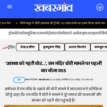
मूड
 नेता
मिनी माथुर ने जीती अलायंस की ट्रॉफी, 50 लाख रुपये का इनाम किया अपने नाम
होम
लेटेस्ट
देश
दुनिया
राज्य
स्पोर्ट्स
एंटरटेनमेंट
धर्म-कर्म
लाइफस्टाइल
वीडिय
ट्रेंडिंग:
शेख हसीना
बृजभूषण सिंह
प्रशांत किशोर
मानसून सत
'आस्था को गहरी चोट...', राम मंदिर चोरी मामले पर पहली
बार बोला RSS
खबरगांव डेस्क
•
NAGPUR
03 Jul 2026, (अपडेटेड 03 Jul 2026, 11:27 AM IST)
देश
अयोध्या में राम मंदिर के चढ़ावे की चोरी मामले में आरएसएस ने प्रतिक्रिया
देते हुे कहा कि राम मंदिर में चोरी ने मामले ने पूरे समाज की भावनाओं और
आस्था को गहरी चोट पहुंचाई है।