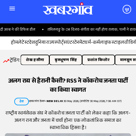
मूड
अरब ने की डिफेंस डील
तमिलनाडु के CM विजय-संगीता का नहीं होगा तलाक, पत्नी ने डायवोर
होम
लेटेस्ट
देश
दुनिया
राज्य
स्पोर्ट्स
एंटरटेनमेंट
धर्म-कर्म
लाइफस्टाइल
वीडिय
ट्रेंडिंग:
शेख हसीना
बृजभूषण सिंह
प्रशांत किशोर
मानसून सत
अलग राय से हैरानी कैसी? RSS ने कॉकरोच जनता पार्टी
का किया स्वागत
खबरगांव डेस्क
•
NEW DELHI
30 May 2026, (अपडेटेड 30 May 2026, 7:06 AM IST)
देश
राष्ट्रीय स्वयंसेवक संघ ने कॉकरोच जनता पार्टी को लेकर कहा कि अलग-
अलग राय और जनता में चर्चा होना एक लोकतांत्रिक समाज का
स्वाभाविक हिस्सा है।