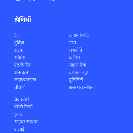
श्रेणियाँ
देश
क्राइम रिपोर्ट
दुनिया
गेम्स
राज्य
राजनीति
स्पोर्ट्स
करियर
एंटरटेनमेंट
साइंस-टेक
धर्म-कर्म
वायरल न्यूज़
लाइफस्टाइल
यूटिलिटी
वीडियो
खबरगांव स्पेशल
वेब स्टोरी
फोटो गैलरी
चुनाव
साइबर अपराध
ए.आई.