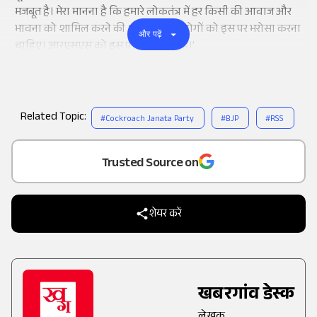
मजबूत है। मेरा मानना ​​है कि हमारे लोकतंत्र में हर किसी की आवाज और
भावना को शामिल करने की क्षमता है और लोगों को इस पर भरोसा करना
और पढ़ें
चाहिए। आरएसएस को इस पर पूरा भरोसा है।'
Related Topic:
#
Cockroach Janata Party
#
BJP
#
RSS
Add
as a
Trusted Source on
शेयर करें
खबरगांव डेस्क