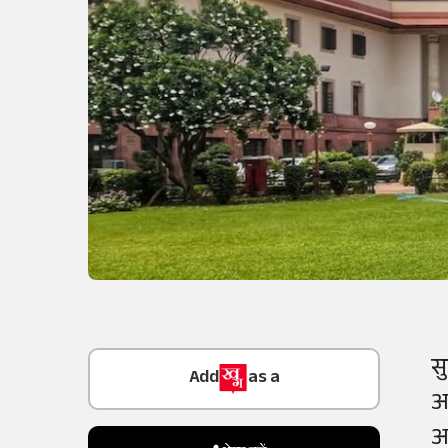
Add
as a
स
Trusted Source on
अ
अ