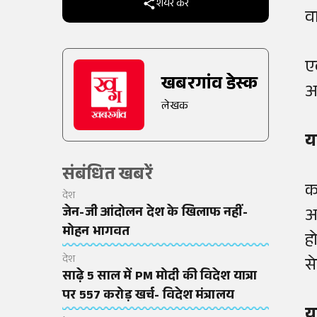
शेयर करें
व
ए
खबरगांव डेस्क
अ
लेखक
य
संबंधित खबरें
क
देश
जेन-जी आंदोलन देश के खिलाफ नहीं-
अ
मोहन भागवत
ह
देश
स
साढ़े 5 साल में PM मोदी की विदेश यात्रा
पर 557 करोड़ खर्च- विदेश मंत्रालय
य