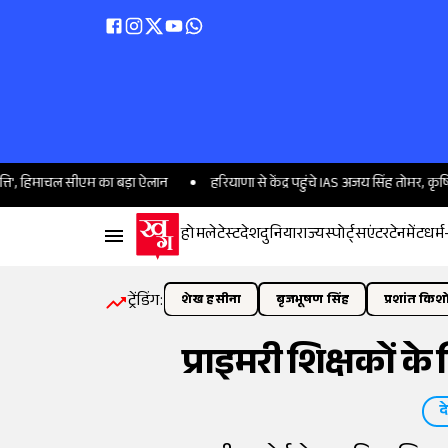
िमाचल सीएम का बड़ा ऐलान
हरियाणा से केंद्र पहुंचे IAS अजय सिंह तोमर, कृषि कल्याण
होम
लेटेस्ट
देश
दुनिया
राज्य
स्पोर्ट्स
एंटरटेनमेंट
धर्म
ट्रेंडिंग:
शेख हसीना
बृजभूषण सिंह
प्रशांत किश
प्राइमरी शिक्षकों 
द