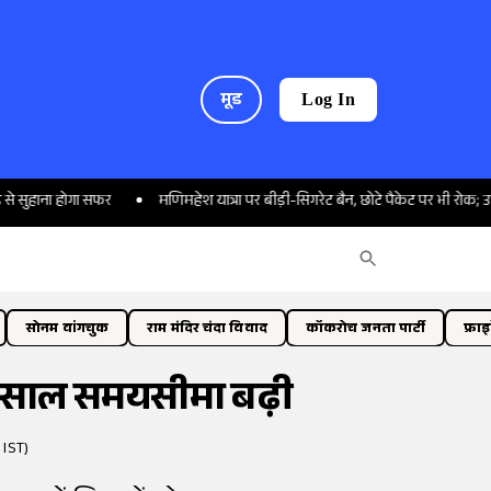
मूड
Log In
 होगा सफर
मणिमहेश यात्रा पर बीड़ी-सिगरेट बैन, छोटे पैकेट पर भी रोक; उपायुक्त ने 
सोनम वांगचुक
राम मंदिर चंदा विवाद
कॉकरोच जनता पार्टी
फ्रा
एक साल समयसीमा बढ़ी
 IST)