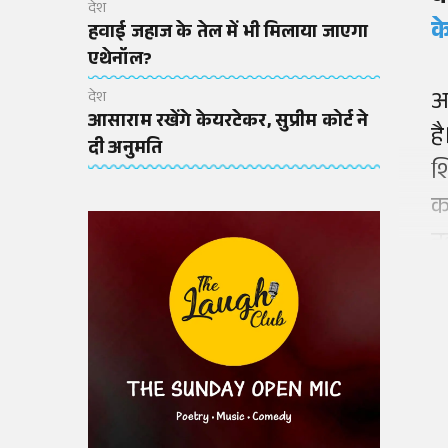
देश
क
हवाई जहाज के तेल में भी मिलाया जाएगा
एथेनॉल?
अ
देश
आसाराम रखेंगे केयरटेकर, सुप्रीम कोर्ट ने
ह
दी अनुमति
श
क
न