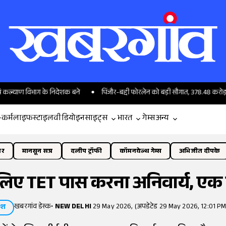
 विभाग के निदेशक बने
पिंजौर-बद्दी फोरलेन को बड़ी सौगात, 378.48 करोड़ से सुहाना
-कर्म
लाइफस्टाइल
वीडियो
इनसाइट्स
भारत
गेम्स
अन्य
ोर
मानसून सत्र
दलीप ट्रॉफी
कॉमनवेल्थ गेम्स
अभिजीत दीपके
के लिए TET पास करना अनिवार्य, 
खबरगांव डेस्क
•
NEW DELHI
29 May 2026, (अपडेटेड 29 May 2026, 12:01 PM
ेश