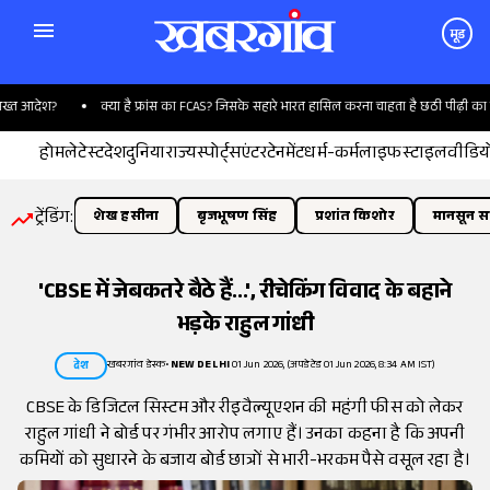
मूड
त आदेश?
क्या है फ्रांस का FCAS? जिसके सहारे भारत हासिल करना चाहता है छठी पीढ़ी का विम
होम
लेटेस्ट
देश
दुनिया
राज्य
स्पोर्ट्स
एंटरटेनमेंट
धर्म-कर्म
लाइफस्टाइल
वीडिय
ट्रेंडिंग:
शेख हसीना
बृजभूषण सिंह
प्रशांत किशोर
मानसून सत
'CBSE में जेबकतरे बैठे हैं...', रीचेकिंग विवाद के बहाने
भड़के राहुल गांधी
खबरगांव डेस्क
•
NEW DELHI
01 Jun 2026, (अपडेटेड 01 Jun 2026, 8:34 AM IST)
देश
CBSE के डिजिटल सिस्टम और रीइवैल्यूएशन की महंगी फीस को लेकर
राहुल गांधी ने बोर्ड पर गंभीर आरोप लगाए हैं। उनका कहना है कि अपनी
कमियों को सुधारने के बजाय बोर्ड छात्रों से भारी-भरकम पैसे वसूल रहा है।