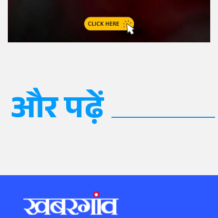
और पढ़ें