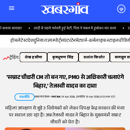
मूड
ाया बायस्ड?
शादी से पहले गर्भवती हुई बेटी, पिता ने चंबल में डुबोकर मार डाला
उड़ते 
होम
लेटेस्ट
देश
दुनिया
राज्य
स्पोर्ट्स
एंटरटेनमेंट
धर्म-कर्म
लाइफस्टाइल
वीडिय
ट्रेंडिंग:
शेख हसीना
बृजभूषण सिंह
प्रशांत किशोर
मानसून सत
'सम्राट चौधरी CM तो बन गए, PMO से अधिकारी चलाएंगे
बिहार,' तेजस्वी यादव का दावा
खबरगांव डेस्क
•
PATNA
19 Apr 2026, (अपडेटेड 19 Apr 2026, 9:03 AM IST)
राजनीति
महिला आरक्षण से जुड़े 3 विधेयकों को लेकर विपक्ष केंद्र सरकार की मंशा
पर सवाल उठा रहा है। अब तेजस्वी यादव ने बिहार के मुख्यमंत्री सम्राट
चौधरी को घेरा है।