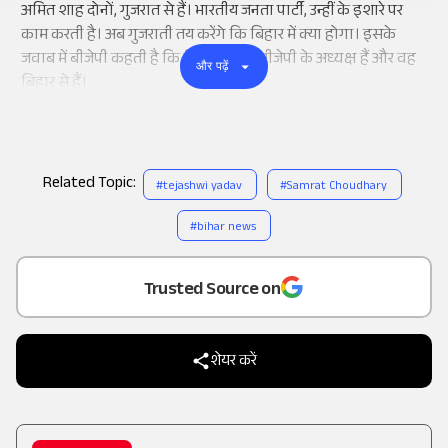
अमित शाह दोनों, गुजरात से हैं। भारतीय जनता पार्टी, उन्हीं के इशारे पर
काम करती है। अब गुजराती तय करेंगे कि बिहार में क्या होगा। इसके
जवाब में बीजेपी कहती है कि नितिन नवीन बीजेपी के अध्यक्ष हैं और वह
और पढ़ें
बिहार से हैं।
Related Topic:
#
tejashwi yadav
#
Samrat Choudhary
#
bihar news
Add
as a
Trusted Source on
शेयर करें