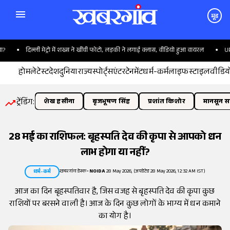
मूड
दिल्ली मेट्रो में शख्स ने खींची फोटो, लड़की ने लगाई क्लास, वीडियो हुआ वायरल
UPI पेम
होम
लेटेस्ट
देश
दुनिया
राज्य
स्पोर्ट्स
एंटरटेनमेंट
धर्म-कर्म
लाइफस्टाइल
वीडिय
ट्रेंडिंग:
शेख हसीना
बृजभूषण सिंह
प्रशांत किशोर
मानसून सत
28 मई का राशिफल: बृहस्पति देव की कृपा से आपको धन
लाभ होगा या नहीं?
खबरगांव डेस्क
•
NOIDA
28 May 2026, (अपडेटेड 28 May 2026, 12:32 AM IST)
धर्म-कर्म
आज का दिन बृहस्पतिवार है, जिस वजह से बृहस्पति देव की कृपा कुछ
राशियों पर बरसने वाली है। आज के दिन कुछ लोगों के भाग्य में धन कमाने
का योग है।