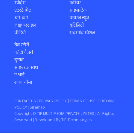
स्पोर्ट्स
करियर
एंटरटेनमेंट
साइंस-टेक
धर्म-कर्म
वायरल न्यूज़
लाइफस्टाइल
यूटिलिटी
वीडियो
खबरगांव स्पेशल
वेब स्टोरी
फोटो गैलरी
चुनाव
साइबर अपराध
ए.आई.
रुपया-पैसा
CONTACT US |
PRIVACY POLICY
|
TERMS OF USE
|
EDITORIAL
POLICY
| Sitemap
Copyright ©️ TIF MULTIMEDIA PRIVATE LIMITED | All Rights
Reserved | Developed By
TIF Technologies