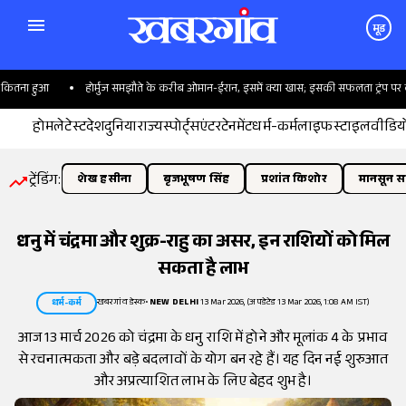
मूड
तना हुआ
होर्मुज समझौते के करीब ओमान-ईरान, इसमें क्या खास; इसकी सफलता ट्रंप पर क्यों 
होम
लेटेस्ट
देश
दुनिया
राज्य
स्पोर्ट्स
एंटरटेनमेंट
धर्म-कर्म
लाइफस्टाइल
वीडिय
ट्रेंडिंग:
शेख हसीना
बृजभूषण सिंह
प्रशांत किशोर
मानसून सत
धनु में चंद्रमा और शुक्र-राहु का असर, इन राशियों को मिल
सकता है लाभ
खबरगांव डेस्क
•
NEW DELHI
13 Mar 2026, (अपडेटेड 13 Mar 2026, 1:08 AM IST)
धर्म-कर्म
आज 13 मार्च 2026 को चंद्रमा के धनु राशि में होने और मूलांक 4 के प्रभाव
से रचनात्मकता और बड़े बदलावों के योग बन रहे हैं। यह दिन नई शुरुआत
और अप्रत्याशित लाभ के लिए बेहद शुभ है।