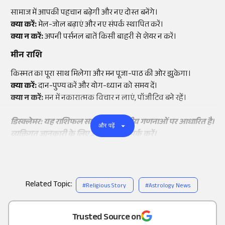
सामाज में आपकी पहचान बढ़ेगी और नए दोस्त बनेंगे।
क्या करें:
मेल-जोल बढ़ाएं और नए संपर्क स्थापित करें।
क्या न करें:
अपनी पर्सनल बातें किसी बाहरी से शेयर न करें।
मीन राशि
किस्मत का पूरा साथ मिलेगा और मन पूजा-पाठ की ओर झुकेगा।
क्या करें:
दान-पुण्य करें और योग-ध्यान को समय दें।
क्या न करें:
मन में नकारात्मक विचार न लाएं, पॉजीटिव बने रहें।
डिस्क्लेमर: यह राशिफल सामान्य ज्योतिषीय गणनाओं पर आधारित है।
और पढ़ें
व्यक्तिगत जानकारी के लिए ज्योतिषि से संपर्क करें।
Related Topic:
#
Religious Story
#
Astrology News
Add
as a
Trusted Source on