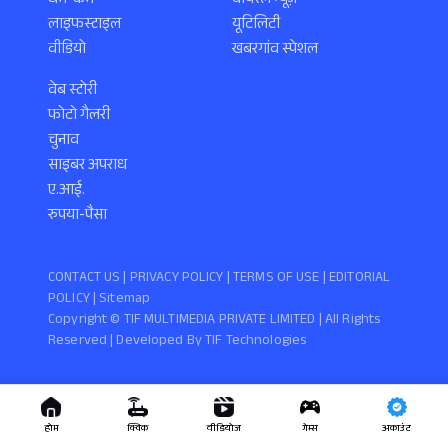
धर्म-कर्म
वायरल न्यूज़
लाइफस्टाइल
यूटिलिटी
वीडियो
खबरगांव स्पेशल
वेब स्टोरी
फोटो गैलरी
चुनाव
साइबर अपराध
ए.आई.
रुपया-पैसा
CONTACT US |
PRIVACY POLICY
|
TERMS OF USE
|
EDITORIAL
POLICY
| Sitemap
Copyright ©️ TIF MULTIMEDIA PRIVATE LIMITED | All Rights
Reserved | Developed By
TIF Technologies
होम
क्विक
वीडियोज
गेम्स
अकाउंट