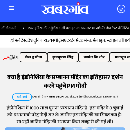
मूड
चेतावनी
एयर इंडिया की टर्बुलेंस वाली फ्लाइट का पायलट था नशे में? डोप टेस्ट पॉजिटिव
होम
लेटेस्ट
देश
दुनिया
राज्य
स्पोर्ट्स
एंटरटेनमेंट
धर्म-कर्म
लाइफस्टाइल
वीडिय
ट्रेंडिंग:
शेख हसीना
बृजभूषण सिंह
प्रशांत किशोर
मानसून सत
क्या है इंडोनेशिया के प्रम्बानन मंदिर का इतिहास? दर्शन
करने पहुंचे PM मोदी
खबरगांव डेस्क
•
NEW DELHI
08 Jul 2026, (अपडेटेड 08 Jul 2026, 6:30 AM IST)
धर्म-कर्म
इंडोनेशिया में 1000 साल पुराना प्रम्बानन मंदिर है। इस मंदिर में 8 जुलाई
को प्रधानमंत्री नरेंद्र मोदी गए थे। जानिए इस मंदिर की खासियत क्या है।
साथ ही जानिए मंदिर की स्थापना किस वजह से की गई थी।