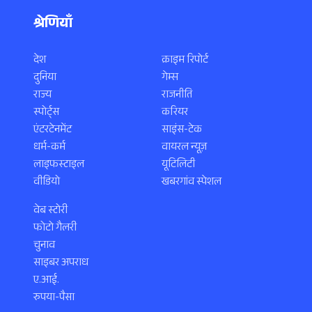
श्रेणियाँ
देश
क्राइम रिपोर्ट
दुनिया
गेम्स
राज्य
राजनीति
स्पोर्ट्स
करियर
एंटरटेनमेंट
साइंस-टेक
धर्म-कर्म
वायरल न्यूज़
लाइफस्टाइल
यूटिलिटी
वीडियो
खबरगांव स्पेशल
वेब स्टोरी
फोटो गैलरी
चुनाव
साइबर अपराध
ए.आई.
रुपया-पैसा