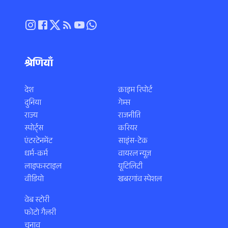
श्रेणियाँ
देश
क्राइम रिपोर्ट
दुनिया
गेम्स
राज्य
राजनीति
स्पोर्ट्स
करियर
एंटरटेनमेंट
साइंस-टेक
धर्म-कर्म
वायरल न्यूज़
लाइफस्टाइल
यूटिलिटी
वीडियो
खबरगांव स्पेशल
वेब स्टोरी
फोटो गैलरी
चुनाव