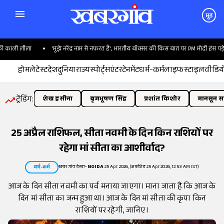
मूड
ली लीला
'मुझे नरेंद्र नाम से नफरत है', भारतीय बॉक्सर की किस बात पर PM मोदी हंस पड़े?
होम
लेटेस्ट
देश
दुनिया
राज्य
स्पोर्ट्स
एंटरटेनमेंट
धर्म-कर्म
लाइफस्टाइल
वीडिय
ट्रेंडिंग:
शेख हसीना
बृजभूषण सिंह
प्रशांत किशोर
मानसून सत
25 अप्रैल राशिफल, सीता नवमी के दिन किन राशियों पर
रहेगा मां सीता का आशीर्वाद?
खबरगांव डेस्क
•
NOIDA
25 Apr 2026, (अपडेटेड 25 Apr 2026, 12:53 AM IST)
धर्म-कर्म
आज के दिन सीता नवमी का पर्व मनाया जाएगा। माना जाता है कि आज के
दिन मां सीता का जन्म हुआ था। आज के दिन मां सीता की कृपा किन
राशियों पर रहेगी, जानिए।