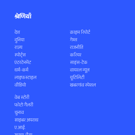
श्रेणियाँ
देश
क्राइम रिपोर्ट
दुनिया
गेम्स
राज्य
राजनीति
स्पोर्ट्स
करियर
एंटरटेनमेंट
साइंस-टेक
धर्म-कर्म
वायरल न्यूज़
लाइफस्टाइल
यूटिलिटी
वीडियो
खबरगांव स्पेशल
वेब स्टोरी
फोटो गैलरी
चुनाव
साइबर अपराध
ए.आई.