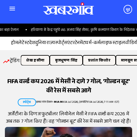
मूड
बड़ा ऐलान
हरियाणा से केंद्र पहुंचे IAS अजय सिंह तोमर, कृषि कल्याण विभाग के निदेशक बने
होम
लेटेस्ट
देश
दुनिया
राज्य
स्पोर्ट्स
एंटरटेनमेंट
धर्म-कर्म
लाइफस्टाइल
वीडिय
ट्रेंडिंग:
शेख हसीना
बृजभूषण सिंह
प्रशांत किशोर
मानसून सत
FIFA वर्ल्ड कप 2026 में मेसी ने दागे 7 गोल, 'गोल्डन बूट'
की रेस में सबसे आगे
खबरगांव डेस्क
•
MIAMI
04 Jul 2026, (अपडेटेड 04 Jul 2026, 7:11 AM IST)
स्पोर्ट्स
अर्जेंटीना के दिग्गज फुटबॉलर लियोनेल मेसी ने FIFA वर्ल्ड कप 2026 में
अब तक 7 गोल किए हैं। वह 'गोल्डन बूट' की रेस में सबसे आगे चल रहे हैं।