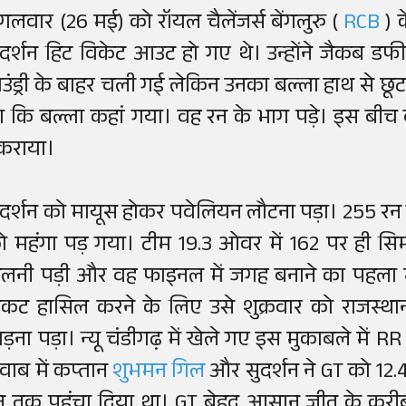
ंगलवार (26 मई) को रॉयल चैलेंजर्स बेंगलुरु (
RCB
) 
ुदर्शन हिट विकेट आउट हो गए थे। उन्होंने जैकब डफ
ाउंड्री के बाहर चली गई लेकिन उनका बल्ला हाथ से छू
ा कि बल्ला कहां गया। वह रन के भाग पड़े। इस बीच ब
कराया।
ुदर्शन को मायूस होकर पवेलियन लौटना पड़ा। 255 रन 
ो महंगा पड़ गया। टीम 19.3 ओवर में 162 पर ही स
ेलनी पड़ी और वह फाइनल में जगह बनाने का पहला 
िकट हासिल करने के लिए उसे शुक्रवार को राजस्थान
िड़ना पड़ा। न्यू चंडीगढ़ में खेले गए इस मुकाबले में 
वाब में कप्तान
शुभमन गिल
और सुदर्शन ने GT को 12.
न तक पहुंचा दिया था। GT बेहद आसान जीत के करीब 