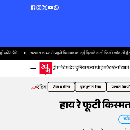
'बंटवारा 1947' से पहले विभाजन का दर्द दिखाने वाली फिल्में कौन सी हैं?
Saw
होम
लेटेस्ट
देश
दुनिया
राज्य
स्पोर्ट्स
एंटरटेनमेंट
धर्म
ट्रेंडिंग:
शेख हसीना
बृजभूषण सिंह
प्रशांत किश
हाय रे फूटी किस्मत
स्पोर