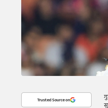
Add
as a
ग
Trusted Source on
स