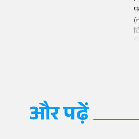
प
(
व
भि
और पढ़ें