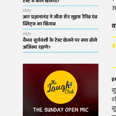
टेस्ट में कौन खेलेगा?
आ
स्पोर्ट्स
आर प्रज्ञानानंद ने जीता सेंट लुइस रैपिड एंड
ब्लिट्ज का खिताब
य
स्पोर्ट्स
वैभव सूर्यवंशी के टेस्ट खेलने पर क्या बोले
अजिंक्य रहाणे?
इस
स
श
स