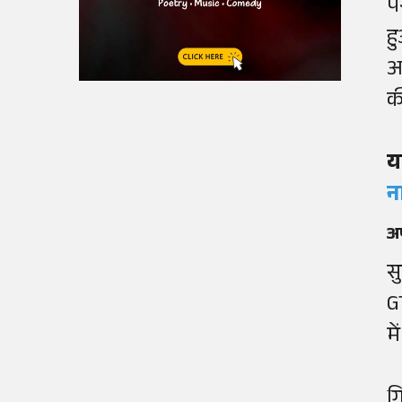
प
ह
अ
क
य
न
अप
स
G
म
ग