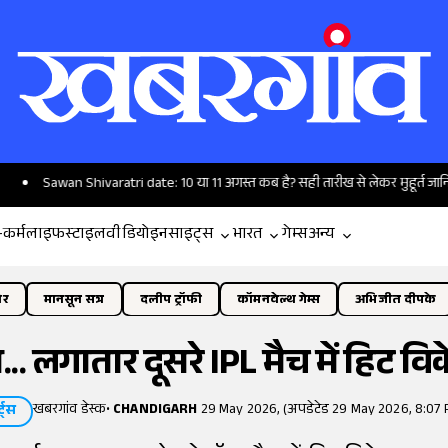
an Shivaratri date: 10 या 11 अगस्त कब है? सही तारीख से लेकर मुहूर्त जानिए
द
-कर्म
लाइफस्टाइल
वीडियो
इनसाइट्स
भारत
गेम्स
अन्य
ोर
मानसून सत्र
दलीप ट्रॉफी
कॉमनवेल्थ गेम्स
अभिजीत दीपके
... लगातार दूसरे IPL मैच में हिट वि
खबरगांव डेस्क
•
CHANDIGARH
29 May 2026, (अपडेटेड 29 May 2026, 8:07 
्ट्स