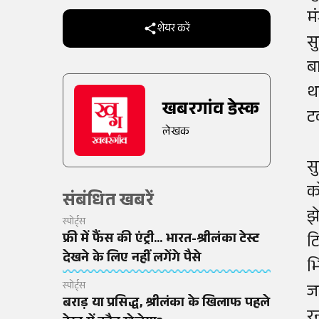
म
शेयर करें
स
ब
थ
खबरगांव डेस्क
ट
लेखक
स
क
संबंधित खबरें
झ
स्पोर्ट्स
फ्री में फैंस की एंट्री... भारत-श्रीलंका टेस्ट
ट
देखने के लिए नहीं लगेंगे पैसे
भ
स्पोर्ट्स
ज
बराड़ या प्रसिद्ध, श्रीलंका के खिलाफ पहले
र