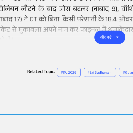
वेलियन लौटने के बाद जोस बटलर (नाबाद 9), वॉशिं
नाबाद 17) ने GT को बिना किसी परेशानी के 18.4 ओवर मे
िकेट से मुकाबला अपने नाम कर फाइनल में धमाकेदार ए
और पढ़ें
ड़ेगी।
Related Topic:
#
IPL 2026
#
Sai Sudharsan
#
Gujar