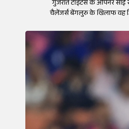
गुजरात टाइटंस के ओपनर साई सु
चैलेंजर्स बेंगलुरु के खिलाफ वह