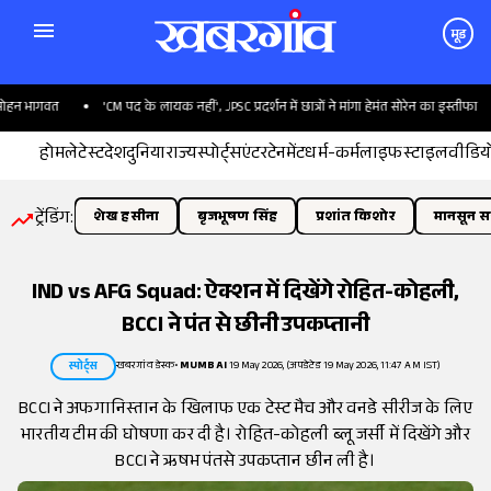
मूड
 भागवत
'CM पद के लायक नहीं', JPSC प्रदर्शन में छात्रों ने मांगा हेमंत सोरेन का इस्तीफा
होम
लेटेस्ट
देश
दुनिया
राज्य
स्पोर्ट्स
एंटरटेनमेंट
धर्म-कर्म
लाइफस्टाइल
वीडिय
ट्रेंडिंग:
शेख हसीना
बृजभूषण सिंह
प्रशांत किशोर
मानसून सत
IND vs AFG Squad: ऐक्शन में दिखेंगे रोहित-कोहली,
BCCI ने पंत से छीनी उपकप्तानी
खबरगांव डेस्क
•
MUMBAI
19 May 2026, (अपडेटेड 19 May 2026, 11:47 AM IST)
स्पोर्ट्स
BCCI ने अफगानिस्तान के खिलाफ एक टेस्ट मैच और वनडे सीरीज के लिए
भारतीय टीम की घोषणा कर दी है। रोहित-कोहली ब्लू जर्सी में दिखेंगे और
BCCI ने ऋषभ पंतसे उपकप्तान छीन ली है।