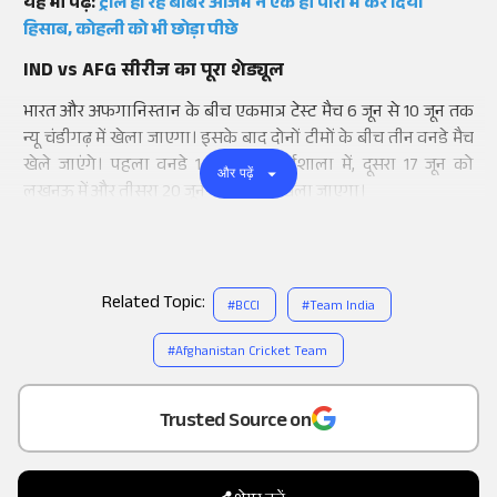
यह भी पढ़ें:
ट्रोल हो रहे बाबर आजम ने एक ही पारी में कर दिया
हिसाब, कोहली को भी छोड़ा पीछे
IND vs AFG सीरीज का पूरा शेड्यूल
भारत और अफगानिस्तान के बीच एकमात्र टेस्ट मैच 6 जून से 10 जून तक
न्यू चंडीगढ़ में खेला जाएगा। इसके बाद दोनों टीमों के बीच तीन वनडे मैच
खेले जाएंगे। पहला वनडे 14 जून को धर्मशाला में, दूसरा 17 जून को
और पढ़ें
लखनऊ में और तीसरा 20 जून को चेन्नई में खेला जाएगा।
Related Topic:
#
BCCI
#
Team India
#
Afghanistan Cricket Team
Add
as a
Trusted Source on