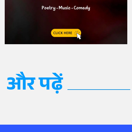
और पढ़ें