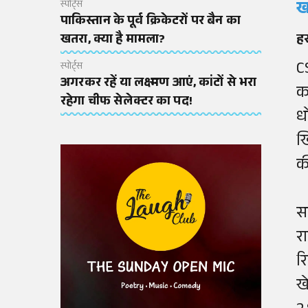
ख
स्पोर्ट्स
पाकिस्तान के पूर्व क्रिकेटरों पर बैन का
हर
खतरा, क्या है मामला?
C
स्पोर्ट्स
अगरकर रहें या लक्ष्मण आएं, कांटों से भरा
कप
रहेगा चीफ सेलेक्टर का पद!
ध
ख
क
स
र
र
ख