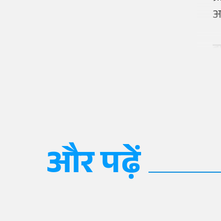
अ
इम
और पढ़ें