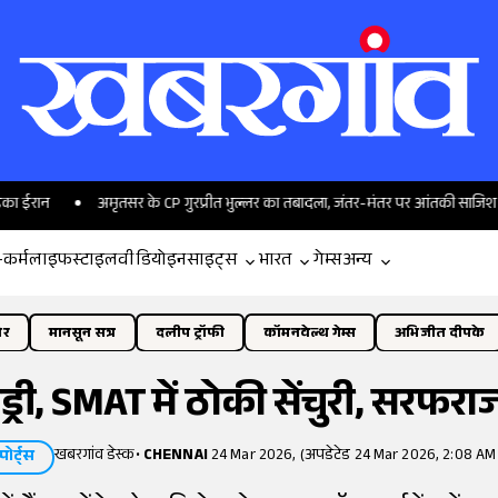
अमृतसर के CP गुरप्रीत भुल्लर का तबादला, जंतर-मंतर पर आंतकी साजिश का किया 
-कर्म
लाइफस्टाइल
वीडियो
इनसाइट्स
भारत
गेम्स
अन्य
ोर
मानसून सत्र
दलीप ट्रॉफी
कॉमनवेल्थ गेम्स
अभिजीत दीपके
ंड्री, SMAT में ठोकी सेंचुरी, सरफ
खबरगांव डेस्क
•
CHENNAI
24 Mar 2026, (अपडेटेड 24 Mar 2026, 2:08 AM 
्पोर्ट्स