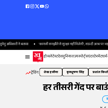
कारी ने बताया
'कागजी समझौते से सुरक्षा नहीं मिलेगी', सऊदी अरब पर भड़का ईरान
होम
लेटेस्ट
देश
दुनिया
राज्य
स्पोर्ट्स
एंटरटेनमेंट
धर्म
ट्रेंडिंग:
शेख हसीना
बृजभूषण सिंह
प्रशांत किश
हर तीसरी गेंद पर बाउ
स