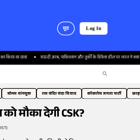
मूड
Log In
था दावा
सऊदी अरब, पाकिस्तान और तुर्की के डिफेंस डील पर भारत ने क्या कहा?
सोनम वांगचुक
राम मंदिर चंदा विवाद
कॉकरोच जनता पार्टी
फ्रा
राज को मौका देगी CSK?
IST)