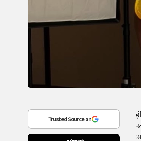
Add
as a
इ
Trusted Source on
उ
अ