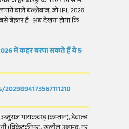
सरफराज हर बाउंड्री के लिए तीन से भी
ी लगाने वाले बल्लेबाज, जो IPL 2026
ो सबसे बेहतर है। अब देखना होगा कि
।
26 में कहर बरपा सकते हैं ये 5
us/2029894173567111210
े, ऋतुराज गायकवाड़ (कप्तान), डेवाल्ड
सिंह धोनी (विकेटकीपर), खलील अहमद, नूर