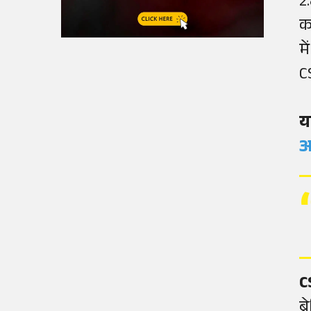
2
क
म
CS
य
अ
C
ब्