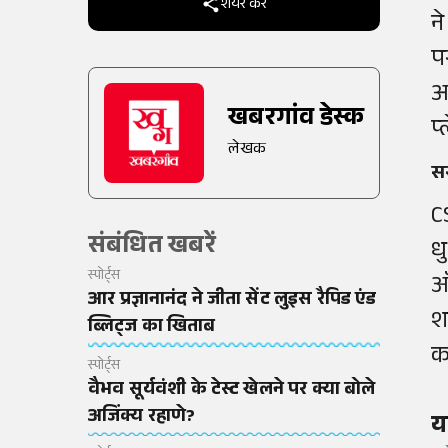
शेयर करें
न
प
अ
खबरगांव डेस्क
प
लेखक
स
C
संबंधित खबरें
ध
स्पोर्ट्स
ऑ
आर प्रज्ञानानंद ने जीता सेंट लुइस रैपिड एंड
श
ब्लिट्ज का खिताब
क
स्पोर्ट्स
वैभव सूर्यवंशी के टेस्ट खेलने पर क्या बोले
अजिंक्य रहाणे?
य