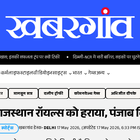
सफलता ट्रंप पर क्यों टिकी
दिल्ली-NCR में भारी बारिश, सड़कों पर घुटने तक पानी
-कर्म
लाइफस्टाइल
वीडियो
इनसाइट्स
भारत
गेम्स
अन्य
ोर
मानसून सत्र
दलीप ट्रॉफी
कॉमनवेल्थ गेम्स
अभिजीत दीपके
राजस्थान रॉयल्स को हराया, पंजाब क
खबरगांव डेस्क
•
DELHI
17 May 2026, (अपडेटेड 17 May 2026, 6:33 PM I
स्पोर्ट्स