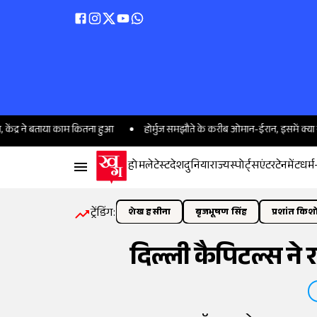
 बताया काम कितना हुआ
होर्मुज समझौते के करीब ओमान-ईरान, इसमें क्या खास; इसकी 
होम
लेटेस्ट
देश
दुनिया
राज्य
स्पोर्ट्स
एंटरटेनमेंट
धर्म
ट्रेंडिंग:
शेख हसीना
बृजभूषण सिंह
प्रशांत किश
दिल्ली कैपिटल्स ने 