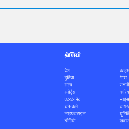
श्रेणियाँ
देश
क्राइम
दुनिया
गेम्स
राज्य
राजनी
स्पोर्ट्स
करिय
एंटरटेनमेंट
साइं
धर्म-कर्म
वायरल
लाइफस्टाइल
यूटिल
वीडियो
खबरगा