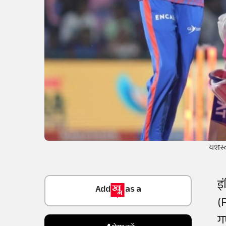
यशस्व
Add
as a
इ
Trusted Source on
(
ग