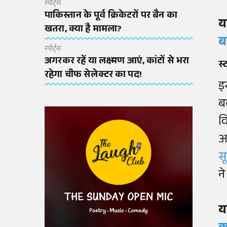
स्पोर्ट्स
पाकिस्तान के पूर्व क्रिकेटरों पर बैन का
य
खतरा, क्या है मामला?
ब
स्पोर्ट्स
अगरकर रहें या लक्ष्मण आएं, कांटों से भरा
स्
रहेगा चीफ सेलेक्टर का पद!
इ
ब
व
आ
सू
न
य