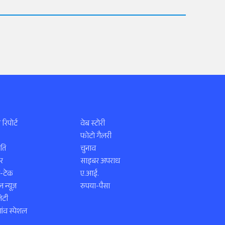
 रिपोर्ट
वेब स्टोरी
फोटो गैलरी
ति
चुनाव
र
साइबर अपराध
स-टेक
ए.आई.
 न्यूज़
रुपया-पैसा
िटी
ंव स्पेशल