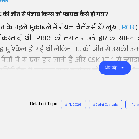
मर
 की जीत से पंजाब किंग्स को फायदा कैसे हो गया?
न के पहले मुकाबले में रॉयल चैलेंजर्स बेंगलुरु (
RCB
)
िकस्त दी थी। PBKS को लगातार छठी हार का सामना 
ाह मुश्किल हो गई थी लेकिन DC की जीत से उसकी उम्म
 मैचों में से एक हार जाती है और CSK भी 1 से ज्या
और पढ़ें
खिरी मैच में लखनऊ सुपर जायंट्स को हराकर प्ले
Related Topic:
#
IPL 2026
#
Delhi Capitals
#
Raja