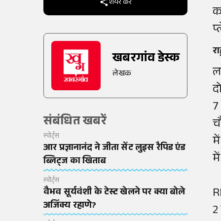
शेयर करें
क
प
रा
खबरगांव डेस्क
ल
लेखक
द
7
संबंधित खबरें
च
स्पोर्ट्स
म
आर प्रज्ञानानंद ने जीता सेंट लुइस रैपिड एंड
मे
ब्लिट्ज का खिताब
स्पोर्ट्स
R
वैभव सूर्यवंशी के टेस्ट खेलने पर क्या बोले
अजिंक्य रहाणे?
2