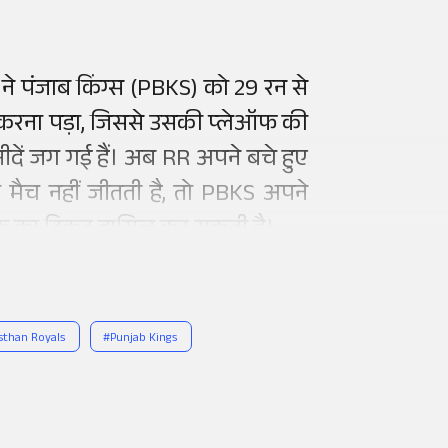
 ने पंजाब किंग्स (PBKS) को 29 रन से
करना पड़ा, जिससे उसकी प्लेऑफ की
ीदें जग गई हैं। अब RR अपने बचे हुए
दा मैच नहीं जीतती है, तो PBKS अपने
ऑफ का टिकट हासिल कर सकती है।
sthan Royals
#
Punjab Kings