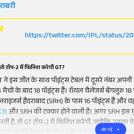
राबरी
https://twitter.com/IPL/status/
.तो टॉप-2 में फिनिश करेगी GT?
T ने इस जीत के साथ पॉइंट्स टेबल में दूसरे नंबर अपन
 मैचों के बाद 18 पॉइंट्स हैं। रॉयल चैलेंजर्स बेंगलुरु 1
नराइजर्स हैदराबाद (SRH) के पास 16 पॉइंट्स हैं और 
CB
और SRH की टक्कर होने वाली है। अगर SRH इस मुक
रती है, तो GT टॉप-2 में फिनिश करेगी, क्योंकि उसका न
और पढ़ें
ीम से काफी बेहतर है। टॉप-2 में रहने से GT को फाइनल 