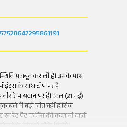
2057520647295861191
ी स्थिति मजबूत कर ली है। उसके पास
8 पॉइंट्स के साथ टॉप पर है।
वह तीसरे पायदान पर है। कल (21 मई)
ाबले में बड़ी जीत नहीं हासिल
ेट रन रेट पैट कमिंस की कप्तानी वाली
खेलने के लिए दो मौके मिलेंगे।