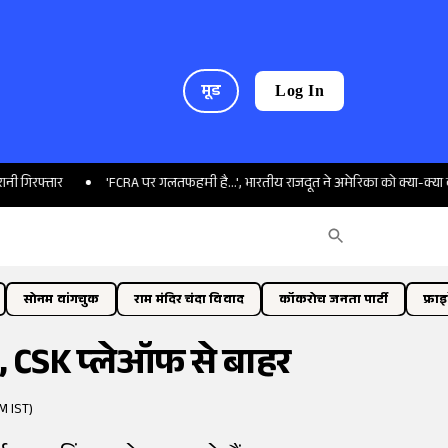
मूड
Log In
र
'FCRA पर गलतफहमी है...', भारतीय राजदूत ने अमेरिका को क्या-क्या बताया?
सोनम वांगचुक
राम मंदिर चंदा विवाद
कॉकरोच जनता पार्टी
फ्रा
ा, CSK प्लेऑफ से बाहर
M IST)