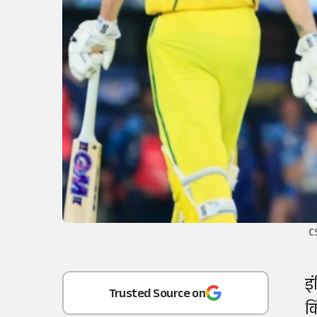
C
Add
as a
इ
Trusted Source on
क