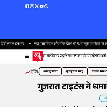
से इनकार
सड़ा हुआ चिकन और बीफ खिला रहे थे, बेंगलुरु के होटल पर लग गया ताला
होम
लेटेस्ट
देश
दुनिया
राज्य
स्पोर्ट्स
एंटरटेनमेंट
धर्म
ट्रेंडिंग:
शेख हसीना
बृजभूषण सिंह
प्रशांत किश
गुजरात टाइटंस ने धमा
स्प