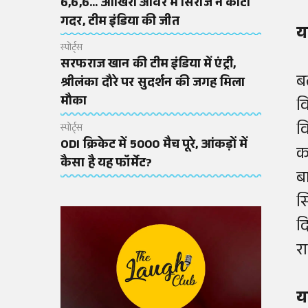
6,6,6... आखिरी ओवर में सिराज ने काटा
गदर, टीम इंडिया की जीत
य
स्पोर्ट्स
सरफराज खान की टीम इंडिया में एंट्री,
ब
श्रीलंका दौरे पर सुदर्शन की जगह मिला
मौका
व
व
स्पोर्ट्स
ODI क्रिकेट में 5000 मैच पूरे, आंकड़ों में
क
कैसा है यह फॉर्मेट?
ब
स
द
र
य