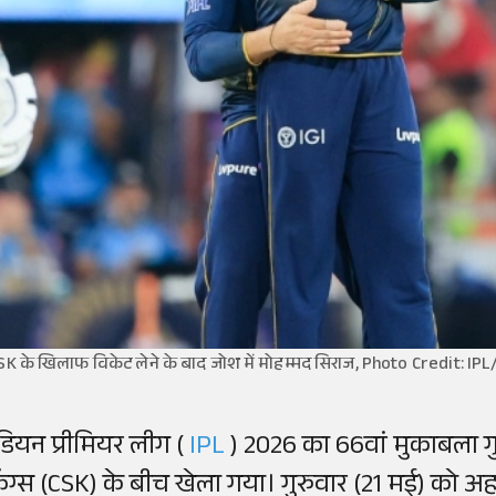
SK के खिलाफ विकेट लेने के बाद जोश में मोहम्मद सिराज, Photo Credit: IPL
ंडियन प्रीमियर लीग (
IPL
) 2026 का 66वां मुकाबला ग
िंग्स (CSK) के बीच खेला गया। गुरुवार (21 मई) को 