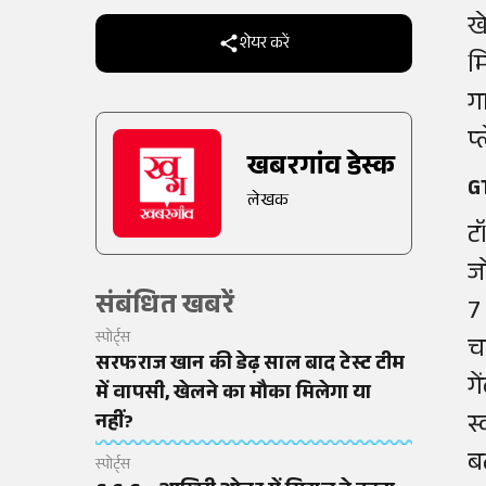
ख
शेयर करें
म
ग
प
खबरगांव डेस्क
GT
लेखक
ट
ज
संबंधित खबरें
7
स्पोर्ट्स
च
सरफराज खान की डेढ़ साल बाद टेस्ट टीम
ग
में वापसी, खेलने का मौका मिलेगा या
स
नहीं?
ब
स्पोर्ट्स