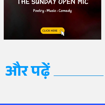
और पढ़ें