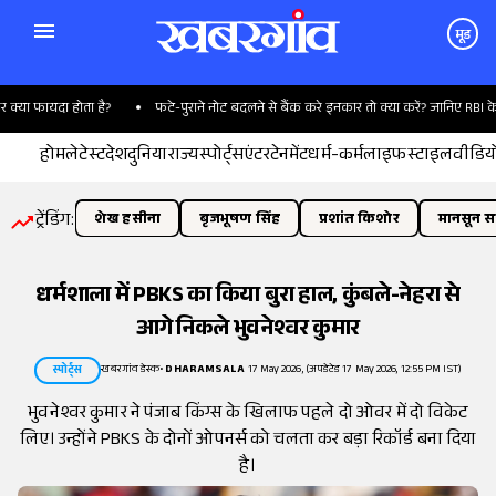
मूड
ा फायदा होता है?
फटे-पुराने नोट बदलने से बैंक करे इनकार तो क्या करें? जानिए RBI के नि
होम
लेटेस्ट
देश
दुनिया
राज्य
स्पोर्ट्स
एंटरटेनमेंट
धर्म-कर्म
लाइफस्टाइल
वीडिय
ट्रेंडिंग:
शेख हसीना
बृजभूषण सिंह
प्रशांत किशोर
मानसून सत
धर्मशाला में PBKS का किया बुरा हाल, कुंबले-नेहरा से
आगे निकले भुवनेश्वर कुमार
खबरगांव डेस्क
•
DHARAMSALA
17 May 2026, (अपडेटेड 17 May 2026, 12:55 PM IST)
स्पोर्ट्स
भुवनेश्वर कुमार ने पंजाब किंग्स के खिलाफ पहले दो ओवर में दो विकेट
लिए। उन्होंने PBKS के दोनों ओपनर्स को चलता कर बड़ा रिकॉर्ड बना दिया
है।