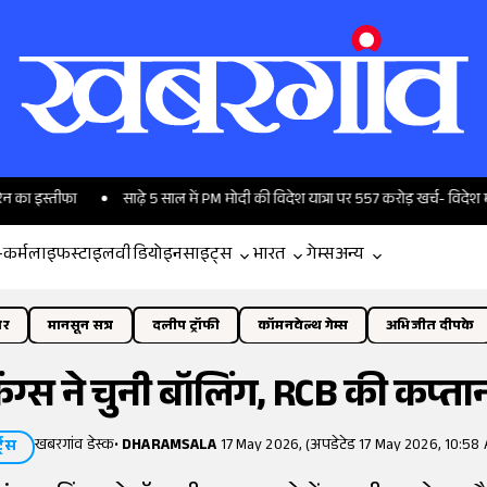
फा
साढ़े 5 साल में PM मोदी की विदेश यात्रा पर 557 करोड़ खर्च- विदेश मंत्रालय
-कर्म
लाइफस्टाइल
वीडियो
इनसाइट्स
भारत
गेम्स
अन्य
ोर
मानसून सत्र
दलीप ट्रॉफी
कॉमनवेल्थ गेम्स
अभिजीत दीपके
िंग्स ने चुनी बॉलिंग, RCB की कप्ता
खबरगांव डेस्क
•
DHARAMSALA
17 May 2026, (अपडेटेड 17 May 2026, 10:58 
्ट्स