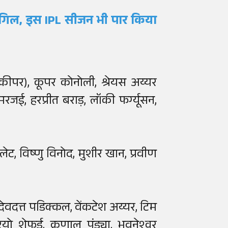
 गिल, इस IPL सीजन भी पार किया
टकीपर), कूपर कोनोली, श्रेयस अय्यर
रजई, हरप्रीत बराड़, लॉकी फर्ग्यूसन,
लेट, विष्णु विनोद, मुशीर खान, प्रवीण
 देवदत्त पडिक्कल, वेंकटेश अय्यर, टिम
 शेफर्ड, क्रुणाल पंड्या, भुवनेश्वर