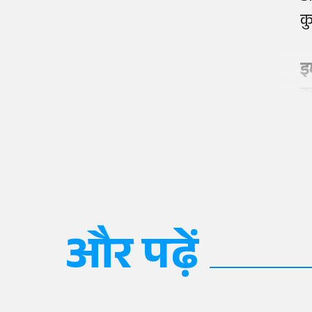
क
इ
क
और पढ़ें