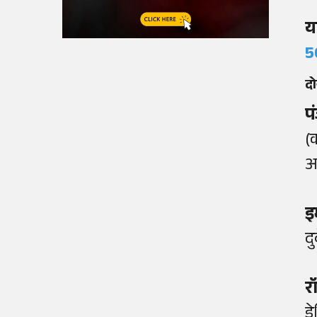
य
5
दो
प
(
अर
इ
दु
र
ड