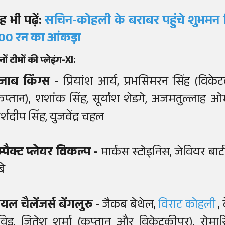
ह भी पढ़ें:
सचिन-कोहली के बराबर पहुंचे शुभमन
00 रन का आंकड़ा
नों टीमों की प्लेइंग-XI:
ंजाब किंग्स -
प्रियांश आर्य, प्रभसिमरन सिंह (विके
कप्तान), शशांक सिंह, सूर्यांश शेडगे, अजमतुल्लाह ओम
्शदीप सिंह, युजवेंद्र चहल
म्पैक्ट प्लेयर विकल्प -
मार्कस स्टोइनिस, जेवियर बार्ट
बे
ॉयल चैलेंजर्स बेंगलुरु -
जैकब बेथेल,
विराट कोहली
,
ेविड, जितेश शर्मा (कप्तान और विकेटकीपर), रोमारियो