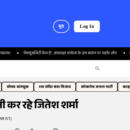
मूड
Log In
'सेक्सुअलिटी फेज है', आकांक्षा चमोला के इस बयान पर भड़के लोग
560 करोड़ क
सोनम वांगचुक
राम मंदिर चंदा विवाद
कॉकरोच जनता पार्टी
फ्रा
नी कर रहे जितेश शर्मा
AM IST)