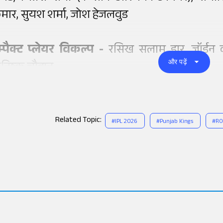
ुमार, सुयश शर्मा, जोश हेजलवुड
म्पैक्ट प्लेयर विकल्प -
रसिख सलाम डार, जॉर्डन कॉ
और पढ़ें
निष्क चौहान
Related Topic:
#
IPL 2026
#
Punjab Kings
#
RO