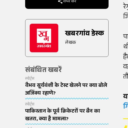
शेयर करें
र
ज
खबरगांव डेस्क
प
लेखक
थ
ह
व
संबंधित खबरें
त
स्पोर्ट्स
वैभव सूर्यवंशी के टेस्ट खेलने पर क्या बोले
अजिंक्य रहाणे?
य
स्पोर्ट्स
ग
पाकिस्तान के पूर्व क्रिकेटरों पर बैन का
खतरा, क्या है मामला?