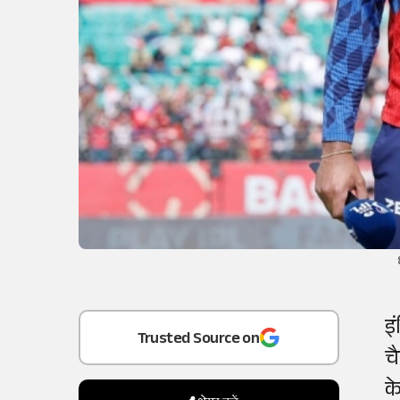
Add
as a
इ
Trusted Source on
चै
क