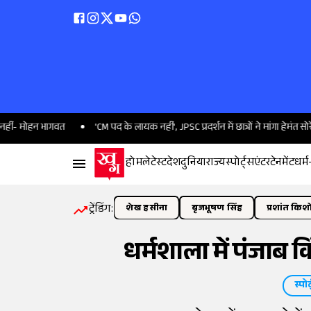
 भागवत
'CM पद के लायक नहीं', JPSC प्रदर्शन में छात्रों ने मांगा हेमंत सोरेन का इस्ती
होम
लेटेस्ट
देश
दुनिया
राज्य
स्पोर्ट्स
एंटरटेनमेंट
धर्म
ट्रेंडिंग:
शेख हसीना
बृजभूषण सिंह
प्रशांत किश
धर्मशाला में पंजाब क
स्पोर