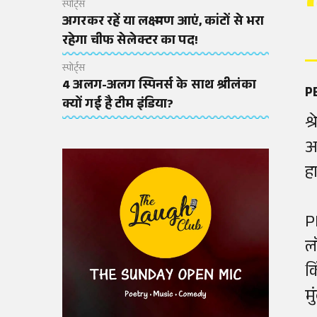
स्पोर्ट्स
अगरकर रहें या लक्ष्मण आएं, कांटों से भरा
रहेगा चीफ सेलेक्टर का पद!
स्पोर्ट्स
4 अलग-अलग स्पिनर्स के साथ श्रीलंका
PB
क्यों गई है टीम इंडिया?
श
अ
ह
P
ल
क
म