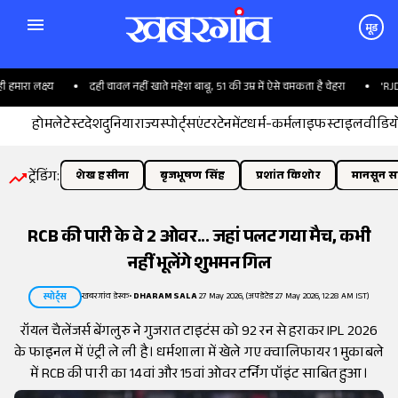
मूड
ा लक्ष्य
दही चावल नहीं खाते महेश बाबू, 51 की उम्र में ऐसे चमकता है चेहरा
'RJD के द
होम
लेटेस्ट
देश
दुनिया
राज्य
स्पोर्ट्स
एंटरटेनमेंट
धर्म-कर्म
लाइफस्टाइल
वीडिय
ट्रेंडिंग:
शेख हसीना
बृजभूषण सिंह
प्रशांत किशोर
मानसून सत
RCB की पारी के वे 2 ओवर... जहां पलट गया मैच, कभी
नहीं भूलेंगे शुभमन गिल
खबरगांव डेस्क
•
DHARAMSALA
27 May 2026, (अपडेटेड 27 May 2026, 12:28 AM IST)
स्पोर्ट्स
रॉयल चैलेंजर्स बेंगलुरु ने गुजरात टाइटंस को 92 रन से हराकर IPL 2026
के फाइनल में एंट्री ले ली है। धर्मशाला में खेले गए क्वालिफायर 1 मुकाबले
में RCB की पारी का 14वां और 15वां ओवर टर्निंग पॉइंट साबित हुआ।