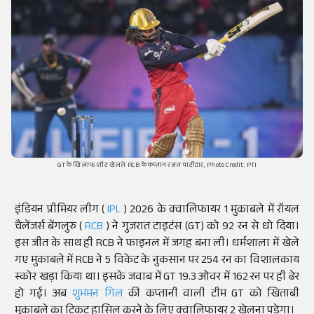
GT के खिलाफ शॉट खेलते RCB के कप्तान रजत पाटीदार, Photo Credit: PTI
इंडियन प्रीमियर लीग (
IPL
) 2026 के क्वालिफायर 1 मुकाबले में रॉयल
चैलेंजर्स बेंगलुरु (
RCB
) ने गुजरात टाइटंस (GT) को 92 रन से धो दिया।
इस जीत के साथ ही RCB ने फाइनल में जगह बना ली। धर्मशाला में खेले
गए मुकाबले में RCB ने 5 विकेट के नुकसान पर 254 रन का विशालकाय
स्कोर खड़ा किया था। इसके जवाब में GT 19.3 ओवर में 162 रन पर ही ढेर
हो गई। अब
शुभमन गिल
की कप्तानी वाली टीम GT को खिताबी
मुकाबले का टिकट हासिल करने के लिए क्वालिफायर 2 खेलना पड़ेगा।