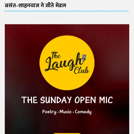
बसंत-शाहनवाज ने जीते मेडल