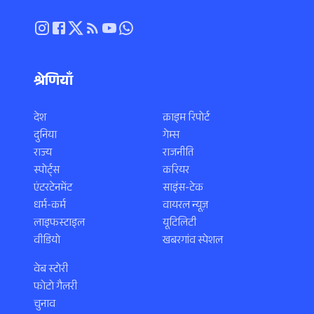
श्रेणियाँ
देश
क्राइम रिपोर्ट
दुनिया
गेम्स
राज्य
राजनीति
स्पोर्ट्स
करियर
एंटरटेनमेंट
साइंस-टेक
धर्म-कर्म
वायरल न्यूज़
लाइफस्टाइल
यूटिलिटी
वीडियो
खबरगांव स्पेशल
वेब स्टोरी
फोटो गैलरी
चुनाव