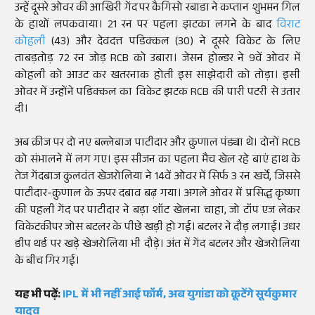
उन्हें दूसरे ओवर की आखिरी गेंद पर कैगिसो रबाडा ने कप्तान शुभमन गिल
के हाथों लपकवाया। 21 रन पर पहला झटका लगने के बाद
विराट
कोहली
(43) और देवदत्त पडिक्कल (30) ने दूसरे विकेट के लिए
ताबड़तोड़ 72 रन जोड़ RCB को उबारा। जेसन होल्डर ने 9वें ओवर में
कोहली को आउट कर खतरनाक होती इस साझेदारी को तोड़ा। इसी
ओवर में उन्होंने पडिक्कल का विकेट झटक RCB की पारी पटरी से उतार
दी।
अब क्रीज पर दो नए बल्लेबाज पाटीदार और क्रुणाल पंड्या थे। दोनों RCB
को संभालने में लग गए। इस सीजन का पहला मैच खेल रहे बाएं हाथ के
तेज गेंदबाज कुलवंत खेजरोलिया ने 14वें ओवर में सिर्फ 3 रन खर्चे, जिससे
पाटीदार-क्रुणाल के ऊपर दबाव बढ़ गया। अगले ओवर में प्रसिद्ध कृष्णा
की पहली गेंद पर पाटीदार ने बड़ा शॉट खेलना चाहा, जो टॉप एज लेकर
विकेटकीपर जोस बटलर के पीछे खड़ी हो गई। बटलर ने दौड़ लगाई। उधर
डीप थर्ड पर खड़े खेजरोलिया भी दौड़े। अंत में गेंद बटलर और खेजरोलिया
के बीच गिर गई।
यह भी पढ़ें:
IPL में भी नहीं आई फॉर्म, अब युगांडा को कूटेंगे सूर्यकुमार
यादव