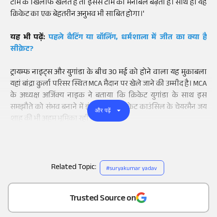
टीम के खिलाफ खेलते हैं तो इससे टीम का मनोबल बढ़ता है। साथ ही यह
क्रिकेट का एक बेहतरीन अनुभव भी साबित होगा।'
यह भी पढ़ें:
पहले बैटिंग या बॉलिंग, धर्मशाला में जीत का क्या है
सीक्रेट?
ट्रायम्फ नाइट्स और युगांडा के बीच 30 मई को होने वाला यह मुकाबला
यहां बांद्रा कुर्ला परिसर स्थित MCA मैदान पर खेले जाने की उम्मीद है। MCA
के अध्यक्ष अजिंक्य नाइक ने बताया कि क्रिकेट युगांडा के साथ इस
समझौते को संभव बनाने में इंटरनेशनल क्रिकेट काउंसिल के चेयरमैन जय
और पढ़ें
शाह की भी अहम भूमिका रही है।
Related Topic:
#
suryakumar yadav
Add
as a
Trusted Source on