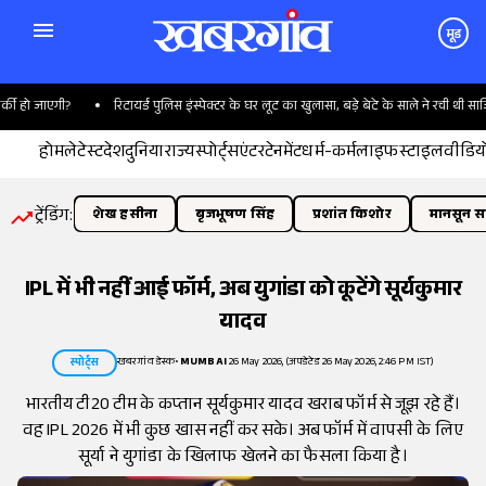
मूड
 हो जाएगी?
रिटायर्ड पुलिस इंस्पेक्टर के घर लूट का खुलासा, बड़े बेटे के साले ने रची थी साजिश
होम
लेटेस्ट
देश
दुनिया
राज्य
स्पोर्ट्स
एंटरटेनमेंट
धर्म-कर्म
लाइफस्टाइल
वीडिय
ट्रेंडिंग:
शेख हसीना
बृजभूषण सिंह
प्रशांत किशोर
मानसून सत
IPL में भी नहीं आई फॉर्म, अब युगांडा को कूटेंगे सूर्यकुमार
यादव
खबरगांव डेस्क
•
MUMBAI
26 May 2026, (अपडेटेड 26 May 2026, 2:46 PM IST)
स्पोर्ट्स
भारतीय टी20 टीम के कप्तान सूर्यकुमार यादव खराब फॉर्म से जूझ रहे हैं।
वह IPL 2026 में भी कुछ खास नहीं कर सके। अब फॉर्म में वापसी के लिए
सूर्या ने युगांडा के खिलाफ खेलने का फैसला किया है।