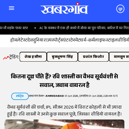
मूड
भड़के पावर स्टार
AC के चक्कर में एक ही कमरे में सोया था पूरा परिवार, बारिश में घर गिरा; 6
होम
लेटेस्ट
देश
दुनिया
राज्य
स्पोर्ट्स
एंटरटेनमेंट
धर्म-कर्म
लाइफस्टाइल
वीडिय
ट्रेंडिंग:
शेख हसीना
बृजभूषण सिंह
प्रशांत किशोर
मानसून सत
कितना दूध पीते हैं? रवि शास्त्री का वैभव सूर्यवंशी से
सवाल, जवाब वायरल है
खबरगांव डेस्क
•
AHMEDABAD
01 Jun 2026, (अपडेटेड 01 Jun 2026, 2:28 AM IST)
स्पोर्ट्स
वैभव सूर्यवंशी की चर्चा, IPL सीजन 2026 में विराट कोहली से भी ज्यादा
हुई है। रवि शास्त्री ने उनसे कुछ सवाल पूछे, जिसका वीडियो वायरल है।