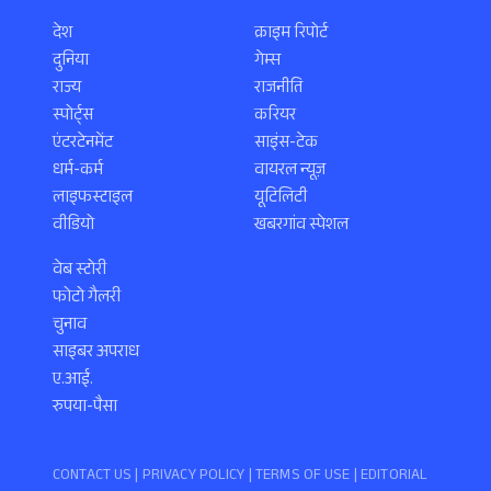
देश
क्राइम रिपोर्ट
दुनिया
गेम्स
राज्य
राजनीति
स्पोर्ट्स
करियर
एंटरटेनमेंट
साइंस-टेक
धर्म-कर्म
वायरल न्यूज़
लाइफस्टाइल
यूटिलिटी
वीडियो
खबरगांव स्पेशल
वेब स्टोरी
फोटो गैलरी
चुनाव
साइबर अपराध
ए.आई.
रुपया-पैसा
CONTACT US |
PRIVACY POLICY
|
TERMS OF USE
|
EDITORIAL