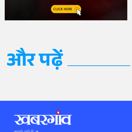
और पढ़ें