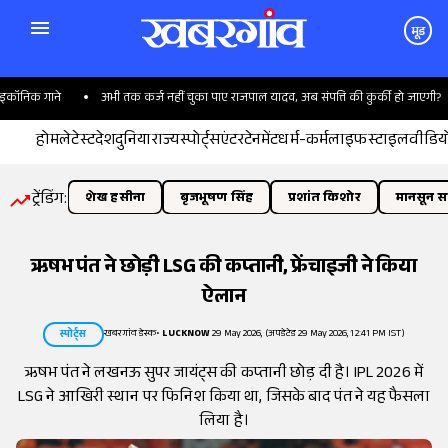
मूड
ॉनिक गाने
अभी तक कर्ज नहीं चुका पाए राजपाल यादव, अब संपत्ति की कुर्की हो जाएगी?
होम
लेटेस्ट
देश
दुनिया
राज्य
स्पोर्ट्स
एंटरटेनमेंट
धर्म-कर्म
लाइफस्टाइल
वीडिय
ट्रेंडिंग:
शेख हसीना
बृजभूषण सिंह
प्रशांत किशोर
मानसून सत
ऋषभ पंत ने छोड़ी LSG की कप्तानी, फ्रेंचाइजी ने किया
ऐलान
खबरगांव डेस्क
•
LUCKNOW
29 May 2026, (अपडेटेड 29 May 2026, 12:41 PM IST)
स्पोर्ट्स
ऋषभ पंत ने लखनऊ सुपर जायंट्स की कप्तानी छोड़ दी है। IPL 2026 में
LSG ने आखिरी स्थान पर फिनिश किया था, जिसके बाद पंत ने यह फैसला
लिया है।