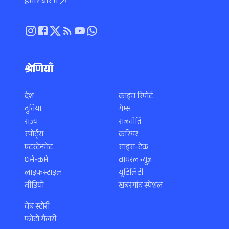
हमारे बारे में
श्रेणियाँ
देश
क्राइम रिपोर्ट
दुनिया
गेम्स
राज्य
राजनीति
स्पोर्ट्स
करियर
एंटरटेनमेंट
साइंस-टेक
धर्म-कर्म
वायरल न्यूज़
लाइफस्टाइल
यूटिलिटी
वीडियो
खबरगांव स्पेशल
वेब स्टोरी
फोटो गैलरी