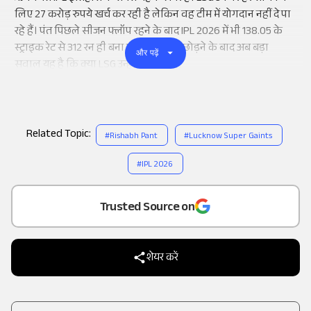
लिए 27 करोड़ रुपये खर्च कर रही है लेकिन वह टीम में योगदान नहीं दे पा
रहे हैं। पंत पिछले सीजन फ्लॉप रहने के बाद IPL 2026 में भी 138.05 के
स्ट्राइक रेट से 312 रन ही बना पाए। कप्तानी छोड़ने के बाद अब बड़ा
और पढ़ें
सवाल यह है कि क्या LSG उन्हें रिटेन करेगी?
Related Topic:
#
Rishabh Pant
#
Lucknow Super Gaints
#
IPL 2026
Add
as a
Trusted Source on
शेयर करें