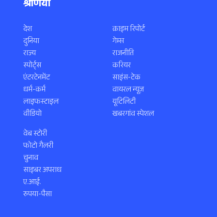
श्रेणियाँ
देश
क्राइम रिपोर्ट
दुनिया
गेम्स
राज्य
राजनीति
स्पोर्ट्स
करियर
एंटरटेनमेंट
साइंस-टेक
धर्म-कर्म
वायरल न्यूज़
लाइफस्टाइल
यूटिलिटी
वीडियो
खबरगांव स्पेशल
वेब स्टोरी
फोटो गैलरी
चुनाव
साइबर अपराध
ए.आई.
रुपया-पैसा