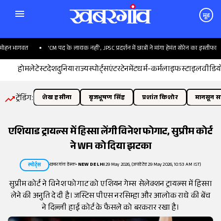
मूड
न भागवत
'CM पद के लायक नहीं', JPSC प्रदर्शन में छात्रों ने मांगा हेमंत सोरेन का इस्तीफा
होम
लेटेस्ट
देश
दुनिया
राज्य
स्पोर्ट्स
एंटरटेनमेंट
धर्म-कर्म
लाइफस्टाइल
वीडिय
ट्रेंडिंग:
शेख हसीना
बृजभूषण सिंह
प्रशांत किशोर
मानसून सत
एशियाड ट्रायल्स में हिस्सा लेंगी विनेश फोगाट, सुप्रीम कोर्ट
ने WFI को दिया झटका
खबरगांव डेस्क
•
NEW DELHI
29 May 2026, (अपडेटेड 29 May 2026, 10:53 AM IST)
स्पोर्ट्स
सुप्रीम कोर्ट ने विनेश फोगाट को एशियन गेम्स सेलेक्शन ट्रायल्स में हिस्सा
लेने की अनुति दे दी है। जस्टिस पीएस नरसिम्हा और आलोक राधे की बेंच
ने दिल्ली हाई कोर्ट के फैसले को बरकरार रखा है।