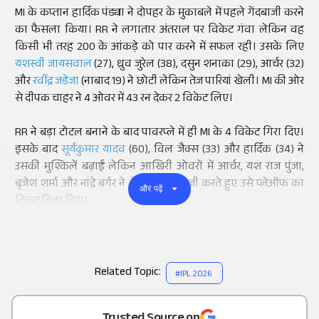
MI के कप्तान हार्दिक पंड्या ने दोपहर के मुकाबले में पहले गेंदबाजी करने
का फैसला किया। RR ने लगातार अंतराल पर विकेट गंवा लेकिन वह
किसी भी तरह 200 के आंकड़े को पार करने में सफल रही। उसके लिए
यशस्वी जायसवाल
(27), ध्रुव जुरेल (38), दसुन शनाका (29), आर्चर (32)
और
रवींद्र जडेजा
(नाबाद 19) ने छोटी लेकिन तेज पारियां खेली। MI की ओर
से दीपक चाहर ने 4 ओवर में 43 रन देकर 2 विकेट लिए।
RR ने बड़ा टोटल बनाने के बाद पावरप्ले में ही MI के 4 विकेट गिरा दिए।
इसके बाद
सूर्यकुमार यादव
(60), विल जैक्स (33) और हार्दिक (34) ने
उसकी मुश्किलें बढ़ाईं लेकिन आखिरी ओवरों में आर्चर, यश राज पुंजा,
बृजेश शर्मा और नांद्रे बर्गर ने बेहतरीन गेंदबाजी करते हुए उसे प्लेऑफ का
और पढ़ें
टिकट दिला दिया।
Related Topic:
#
IPL 2026
Add
as a