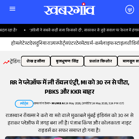
मूड
रहा है?
'अंग्रेजों ने सबसे कड़ी सजा किसको दी', सावरकर से जुड़े सवाल पर केरल में हंगामा
होम
लेटेस्ट
देश
दुनिया
राज्य
स्पोर्ट्स
एंटरटेनमेंट
धर्म-कर्म
लाइफस्टाइल
वीडिय
ट्रेंडिंग:
शेख हसीना
बृजभूषण सिंह
प्रशांत किशोर
मानसून सत
RR ने प्लेऑफ में ली रॉयल एंट्री, MI को 30 रन से पीटा,
PBKS और KKR बाहर
खबरगांव डेस्क
•
MUMBAI
24 May 2026, (अपडेटेड 24 May 2026, 3:24 PM IST)
स्पोर्ट्स
राजस्थान रॉयल्स ने करो या मरो वाले मुकाबले मुंबई इंडियंस को 30 रन से
हराकर प्लेऑफ में जगह बना ली है। पंजाब किंग्स और कोलकाता नाइट
राइडर्स का सफर समाप्त हो गया है।