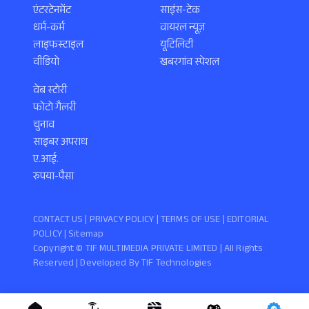
एंटरटेनमेंट
साइंस-टेक
धर्म-कर्म
वायरल न्यूज़
लाइफस्टाइल
यूटिलिटी
वीडियो
खबरगांव स्पेशल
वेब स्टोरी
फोटो गैलरी
चुनाव
साइबर अपराध
ए.आई.
रुपया-पैसा
CONTACT US |
PRIVACY POLICY
|
TERMS OF USE
|
EDITORIAL
POLICY
| Sitemap
Copyright ©️ TIF MULTIMEDIA PRIVATE LIMITED | All Rights
Reserved | Developed By
TIF Technologies