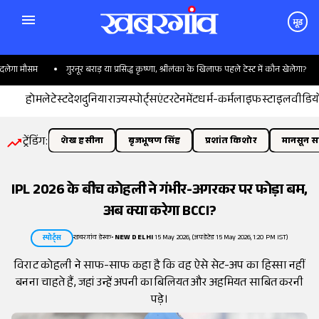
मूड
गा मौसम
गुरनूर बराड़ या प्रसिद्ध कृष्णा, श्रीलंका के खिलाफ पहले टेस्ट में कौन खेलेगा?
होम
लेटेस्ट
देश
दुनिया
राज्य
स्पोर्ट्स
एंटरटेनमेंट
धर्म-कर्म
लाइफस्टाइल
वीडिय
ट्रेंडिंग:
शेख हसीना
बृजभूषण सिंह
प्रशांत किशोर
मानसून सत
IPL 2026 के बीच कोहली ने गंभीर-अगरकर पर फोड़ा बम,
अब क्या करेगा BCCI?
खबरगांव डेस्क
•
NEW DELHI
15 May 2026, (अपडेटेड 15 May 2026, 1:20 PM IST)
स्पोर्ट्स
विराट कोहली ने साफ-साफ कहा है कि वह ऐसे सेट-अप का हिस्सा नहीं
बनना चाहते हैं, जहां उन्हें अपनी काबिलियत और अहमियत साबित करनी
पड़े।