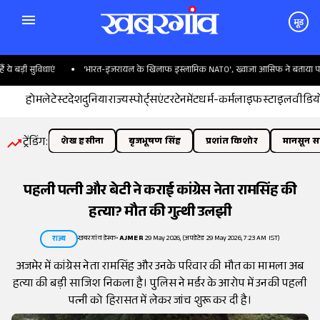
मूड
ड़ी सुविधाएं
'भारत-इजरायल के खिलाफ इस्लामिक NATO', ख्वाजा आसिफ ने बताया पाकिस्त
होम
लेटेस्ट
देश
दुनिया
राज्य
स्पोर्ट्स
एंटरटेनमेंट
धर्म-कर्म
लाइफस्टाइल
वीडिय
ट्रेंडिंग:
शेख हसीना
बृजभूषण सिंह
प्रशांत किशोर
मानसून सत
पहली पत्नी और बेटी ने कराई कांग्रेस नेता रामसिंह की
हत्या? मौत की गुत्थी उलझी
खबरगांव डेस्क
•
AJMER
29 May 2026, (अपडेटेड 29 May 2026, 7:23 AM IST)
राज्य
अजमेर में कांग्रेस नेता रामसिंह और उनके परिवार की मौत का मामला अब
हत्या की बड़ी साजिश निकला है। पुलिस ने मर्डर के आरोप में उनकी पहली
पत्नी को हिरासत में लेकर जांच शुरू कर दी है।