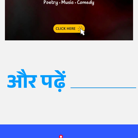
और पढ़ें