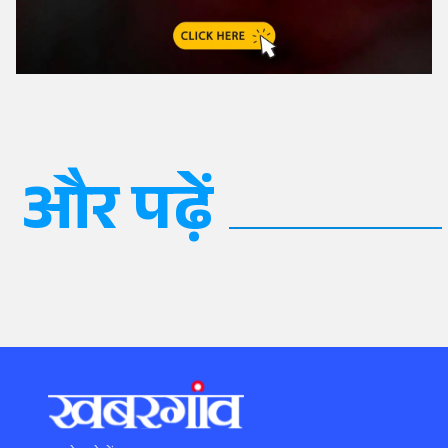
और पढ़ें