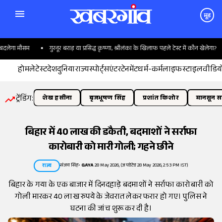
मूड
ेगा मौसम
गुरनूर बराड़ या प्रसिद्ध कृष्णा, श्रीलंका के खिलाफ पहले टेस्ट में कौन खेलेगा?
होम
लेटेस्ट
देश
दुनिया
राज्य
स्पोर्ट्स
एंटरटेनमेंट
धर्म-कर्म
लाइफस्टाइल
वीडिय
ट्रेंडिंग:
शेख हसीना
बृजभूषण सिंह
प्रशांत किशोर
मानसून सत
बिहार में 40 लाख की डकैती, बदमाशों ने सर्राफा
कारोबारी को मारी गोली; गहने छीने
संजय सिंह
•
GAYA
28 May 2026, (अपडेटेड 28 May 2026, 2:53 PM IST)
राज्य
बिहार के गया के एक बाजार में दिनदहाड़े बदमाशों ने सर्राफा कारोबारी को
गोली मारकर 40 लाख रुपये के जेवरात लेकर फरार हो गए। पुलिस ने
घटना की जांच शुरू कर दी है।