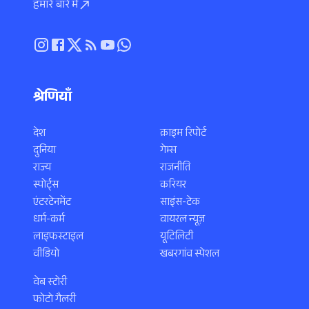
हमारे बारे में
श्रेणियाँ
देश
क्राइम रिपोर्ट
दुनिया
गेम्स
राज्य
राजनीति
स्पोर्ट्स
करियर
एंटरटेनमेंट
साइंस-टेक
धर्म-कर्म
वायरल न्यूज़
लाइफस्टाइल
यूटिलिटी
वीडियो
खबरगांव स्पेशल
वेब स्टोरी
फोटो गैलरी