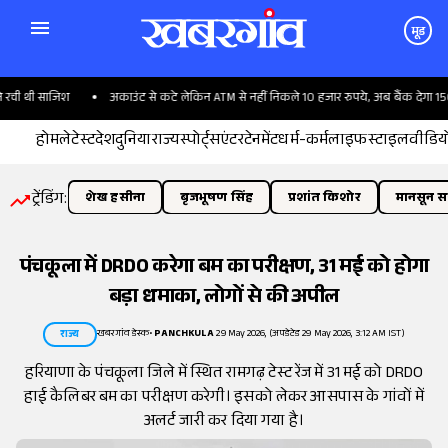
मूड
ची थी साजिश
अकाउंट से कटे लेकिन ATM से नहीं निकले 10 हजार रुपये, अब बैंक देगा 1500
होम
लेटेस्ट
देश
दुनिया
राज्य
स्पोर्ट्स
एंटरटेनमेंट
धर्म-कर्म
लाइफस्टाइल
वीडिय
ट्रेंडिंग:
शेख हसीना
बृजभूषण सिंह
प्रशांत किशोर
मानसून सत
पंचकूला में DRDO करेगा बम का परीक्षण, 31 मई को होगा
बड़ा धमाका, लोगों से की अपील
खबरगांव डेस्क
•
PANCHKULA
29 May 2026, (अपडेटेड 29 May 2026, 3:12 AM IST)
राज्य
हरियाणा के पंचकूला जिले में स्थित रामगढ़ टेस्ट रेंज में 31 मई को DRDO
हाई कैलिबर बम का परीक्षण करेगी। इसको लेकर आसपास के गांवों में
अलर्ट जारी कर दिया गया है।