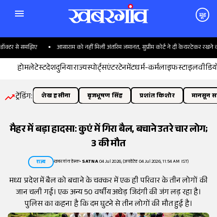
मूड
क्टर से समझिए
आसाराम को नहीं मिली अंतरिम जमानत, सुप्रीम कोर्ट ने दी केयरटेकर रखने की 
होम
लेटेस्ट
देश
दुनिया
राज्य
स्पोर्ट्स
एंटरटेनमेंट
धर्म-कर्म
लाइफस्टाइल
वीडिय
ट्रेंडिंग:
शेख हसीना
बृजभूषण सिंह
प्रशांत किशोर
मानसून सत
मैहर में बड़ा हादसा: कुएं में गिरा बैल, बचाने उतरे चार लोग;
3 की मौत
खबरगांव डेस्क
•
SATNA
04 Jul 2026, (अपडेटेड 04 Jul 2026, 11:54 AM IST)
राज्य
मध्य प्रदेश में बैल को बचाने के चक्कर में एक ही परिवार के तीन लोगों की
जान चली गई। एक अन्य 50 वर्षीय अधेड़ जिदंगी की जंग लड़ रहा है।
पुलिस का कहना है कि दम घुटने से तीन लोगों की मौत हुई है।