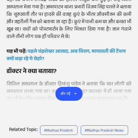
वहीं 50 वर्षीय रामचंद्र यादव की हालत नाजुक बनी हुई हैं। उन्हें जिला
अस्पताल भेजा गया है। अमरपाटन थाना प्रभारी विजय सिंह परस्ते ने बताया
कि शुरुआती तौर पर हादसे की वजह कुएं के भीतर ऑक्सीजन की कमी
और जहरीली गैस को बताया जा रहा है। कुएं में पानी कम था और कचरा भी
खूब था। शवों को पोस्टमार्टम के लिए भिजवा दिया गया है। जान गंवाने
वाले तीनों लोग एक ही परिवार से थे।
यह भी पढ़ें:
पहले चंद्रशेखर आजाद, अब चिराग, मायावती की टेंशन
क्यों बढ़ा रहे ये चेहरे?
डॉक्टर ने क्या बताया?
सिविल अस्पताल के डॉक्टर हिमांशु पांडेय ने बताया कि चार लोगों को
अस्पताल लाया गया था। इनमें से तीन को मृत अवस्था में ही लाया गया
और पढ़ें
था। चौथे व्यक्ति रामचंद्र की हालत स्थिर है और उनका इलाज चल रहा है।
Related Topic:
#
Madhya Pradesh
#
Madhya Pradesh News
Add
as a