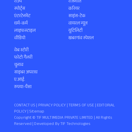
राज्य
राजनीति
स्पोर्ट्स
करियर
एंटरटेनमेंट
साइंस-टेक
धर्म-कर्म
वायरल न्यूज़
लाइफस्टाइल
यूटिलिटी
वीडियो
खबरगांव स्पेशल
वेब स्टोरी
फोटो गैलरी
चुनाव
साइबर अपराध
ए.आई.
रुपया-पैसा
CONTACT US |
PRIVACY POLICY
|
TERMS OF USE
|
EDITORIAL
POLICY
| Sitemap
Copyright ©️ TIF MULTIMEDIA PRIVATE LIMITED | All Rights
Reserved | Developed By
TIF Technologies