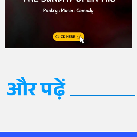
और पढ़ें