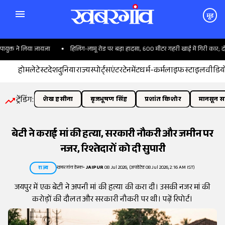
मूड
क्त ने लिया जायजा
हिलिंग-लामू रोड पर बड़ा हादसा, 600 मीटर गहरी खाई में गिरी कार; दो की
होम
लेटेस्ट
देश
दुनिया
राज्य
स्पोर्ट्स
एंटरटेनमेंट
धर्म-कर्म
लाइफस्टाइल
वीडिय
ट्रेंडिंग:
शेख हसीना
बृजभूषण सिंह
प्रशांत किशोर
मानसून सत
बेटी ने कराई मां की हत्या, सरकारी नौकरी और जमीन पर
नजर, रिश्तेदारों को दी सुपारी
खबरगांव डेस्क
•
JAIPUR
08 Jul 2026, (अपडेटेड 08 Jul 2026, 2:16 AM IST)
राज्य
जयपुर में एक बेटी ने अपनी मां की हत्या की करा दी। उसकी नजर मां की
करोड़ों की दौलत और सरकारी नौकरी पर थी। पढ़ें रिपोर्ट।