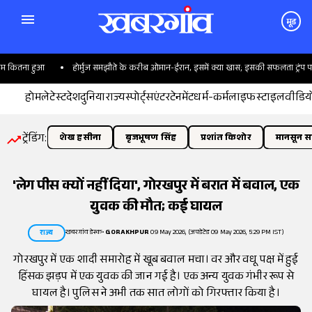
मूड
 कितना हुआ
होर्मुज समझौते के करीब ओमान-ईरान, इसमें क्या खास; इसकी सफलता ट्रंप पर क्य
होम
लेटेस्ट
देश
दुनिया
राज्य
स्पोर्ट्स
एंटरटेनमेंट
धर्म-कर्म
लाइफस्टाइल
वीडिय
ट्रेंडिंग:
शेख हसीना
बृजभूषण सिंह
प्रशांत किशोर
मानसून सत
'लेग पीस क्यों नहीं दिया', गोरखपुर में बरात में बवाल, एक
युवक की मौत; कई घायल
खबरगांव डेस्क
•
GORAKHPUR
09 May 2026, (अपडेटेड 09 May 2026, 5:29 PM IST)
राज्य
गोरखपुर में एक शादी समारोह में खूब बवाल मचा। वर और वधू पक्ष में हुई
हिंसक झड़प में एक युवक की जान गई है। एक अन्य युवक गंभीर रूप से
घायल है। पुलिस ने अभी तक सात लोगों को गिरफ्तार किया है।