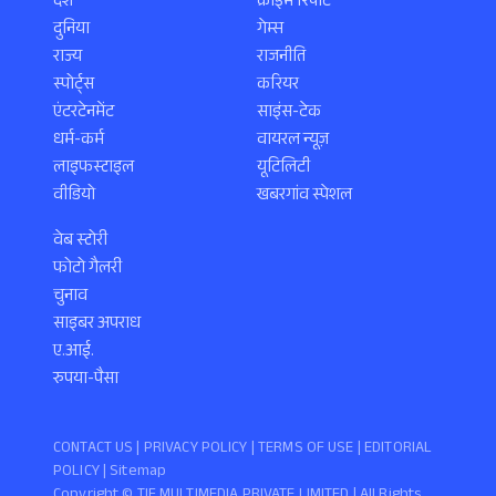
देश
क्राइम रिपोर्ट
दुनिया
गेम्स
राज्य
राजनीति
स्पोर्ट्स
करियर
एंटरटेनमेंट
साइंस-टेक
धर्म-कर्म
वायरल न्यूज़
लाइफस्टाइल
यूटिलिटी
वीडियो
खबरगांव स्पेशल
वेब स्टोरी
फोटो गैलरी
चुनाव
साइबर अपराध
ए.आई.
रुपया-पैसा
CONTACT US |
PRIVACY POLICY
|
TERMS OF USE
|
EDITORIAL
POLICY
| Sitemap
Copyright ©️ TIF MULTIMEDIA PRIVATE LIMITED | All Rights