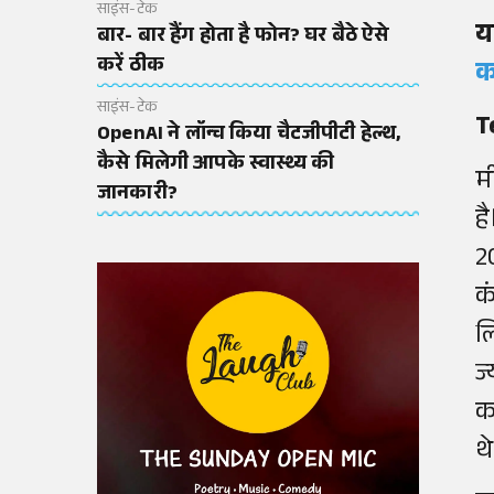
साइंस-टेक
य
बार- बार हैंग होता है फोन? घर बैठे ऐसे
करें ठीक
क
साइंस-टेक
T
OpenAI ने लॉन्च किया चैटजीपीटी हेल्थ,
कैसे मिलेगी आपके स्वास्थ्य की
म
जानकारी?
ह
2
क
ल
ज
क
थ