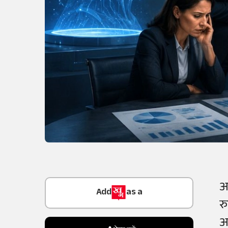
Add
as a
आ
Trusted Source on
र
अ