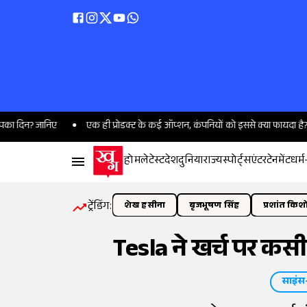
ानिए
एक ही प्रोडक्ट के कई ऑप्शन, कंपनियों को इससे क्या फायदा है?
5 स
होम
लेटेस्ट
देश
दुनिया
राज्य
स्पोर्ट्स
एंटरटेनमेंट
धर्म
ट्रेंडिंग:
शेख हसीना
बृजभूषण सिंह
प्रशांत किश
Tesla ने खर्च पर कसी 
साइंस