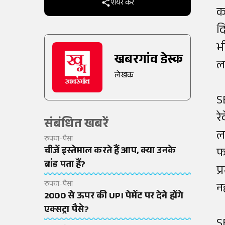
शेयर करें
क
द
भ
खबरगांव डेस्क
लग
लेखक
S
रे
संबंधित खबरें
ल
रुपया-पैसा
चीजें इस्तेमाल करते हैं आप, क्या उनके
फ
ब्रांड पता हैं?
प
रुपया-पैसा
नह
2000 से ऊपर की UPI पेमेंट पर देने होंगे
एक्सट्रा पैसे?
S