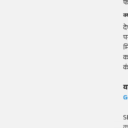
फर
क्
द
प
म
कर
कं
य
G
S