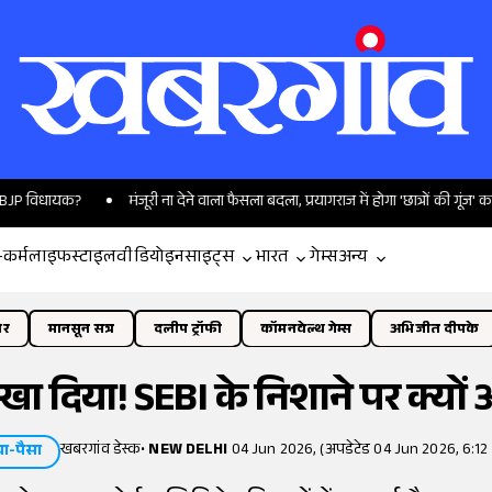
यक?
मंजूरी ना देने वाला फैसला बदला, प्रयागराज में होगा 'छात्रों की गूंज' कार्यक्रम
-कर्म
लाइफस्टाइल
वीडियो
इनसाइट्स
भारत
गेम्स
अन्य
ोर
मानसून सत्र
दलीप ट्रॉफी
कॉमनवेल्थ गेम्स
अभिजीत दीपके
दिखा दिया! SEBI के निशाने पर क्यो
खबरगांव डेस्क
•
NEW DELHI
04 Jun 2026, (अपडेटेड 04 Jun 2026, 6:12
ा-पैसा