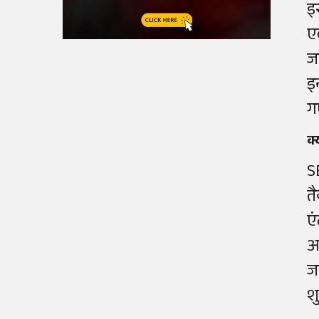
इ
ए
ज
इ
ग
क्
S
त
ए
अ
ज
श