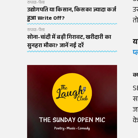
रुपया-पैसा
उ
उद्योगपति या किसान, किसका ज्यादा कर्ज
हुआ Write Off?
त
रुपया-पैसा
सोना-चांदी में बड़ी गिरावट, खरीदारी का
य
सुनहरा मौका? जानें नई दरें
प
क्
S
स
ज
क