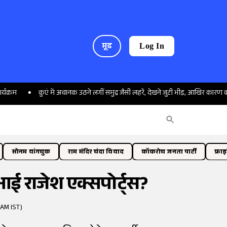
मूड
Log In
कुएं में अचानक उठने लगीं समुद्र जैसी लहरें, देखने जुटी भीड़, आखिर कारण क्या है?
सोनम वांगचुक
राम मंदिर चंदा विवाद
कॉकरोच जनता पार्टी
फ्रा
ं आई राजेश एक्सपोर्ट्स?
 AM IST)