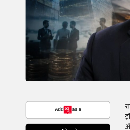
Add
as a
र
Trusted Source on
इ
औ