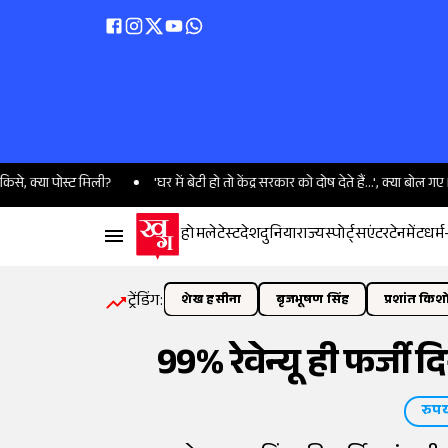
पोस्ट मिली?
'घर में बेटी हो तो केंद्र सरकार को दोष देते हैं...', क्या बोल गए BJP विधा
होम
लेटेस्ट
देश
दुनिया
राज्य
स्पोर्ट्स
एंटरटेनमेंट
धर्म
ट्रेंडिंग:
शेख हसीना
बृजभूषण सिंह
प्रशांत किश
99% रेवेन्यू ही फर्जी 
रुपय