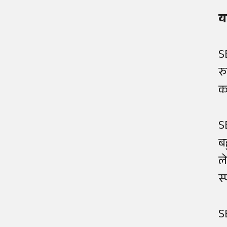
य
S
र
क
S
ब
ल
स
S