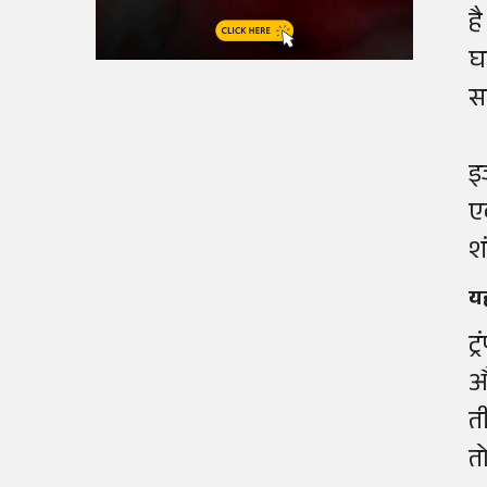
ह
घ
स
इ
ए
श
यह
ट
औ
त
त