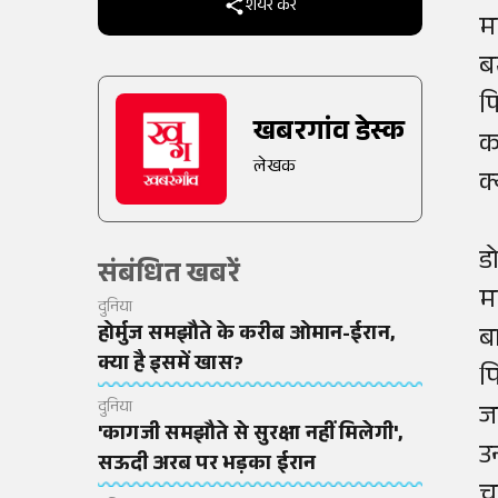
शेयर करें
म
ब
फ
खबरगांव डेस्क
क
लेखक
क्
ड
संबंधित खबरें
म
दुनिया
होर्मुज समझौते के करीब ओमान-ईरान,
ब
क्या है इसमें खास?
प
दुनिया
ज
'कागजी समझौते से सुरक्षा नहीं मिलेगी',
उ
सऊदी अरब पर भड़का ईरान
च