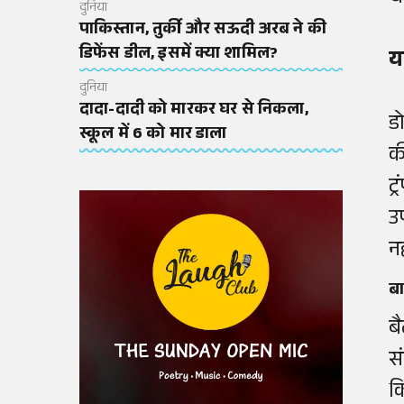
दुनिया
पाकिस्तान, तुर्की और सऊदी अरब ने की
डिफेंस डील, इसमें क्या शामिल?
य
दुनिया
दादा-दादी को मारकर घर से निकला,
ड
स्कूल में 6 को मार डाला
क
ट
उ
न
बा
ब
स
क