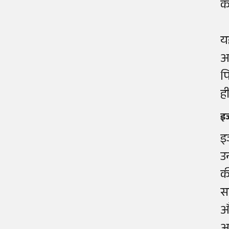
क
य
अ
प
ह
इ
इ
उ
क
स
औ