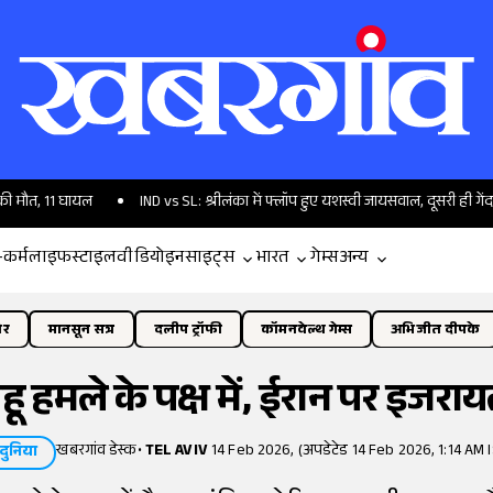
ायल
IND vs SL: श्रीलंका में फ्लॉप हुए यशस्वी जायसवाल, दूसरी ही गेंद पर थमाया कै
-कर्म
लाइफस्टाइल
वीडियो
इनसाइट्स
भारत
गेम्स
अन्य
ोर
मानसून सत्र
दलीप ट्रॉफी
कॉमनवेल्थ गेम्स
अभिजीत दीपके
ाहू हमले के पक्ष में, ईरान पर इजर
खबरगांव डेस्क
•
TEL AVIV
14 Feb 2026, (अपडेटेड 14 Feb 2026, 1:14 AM 
दुनिया