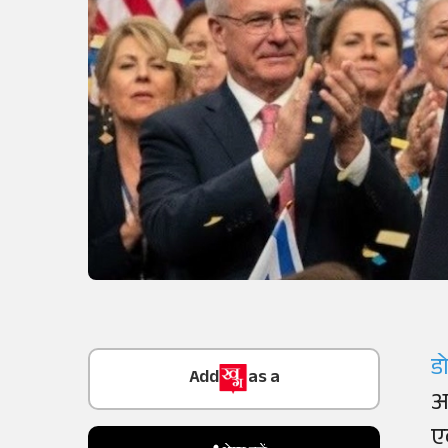
Add
as a
डो
Trusted Source on
अ
ए