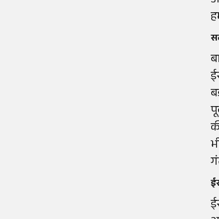
अ
ह
सब
ब
ई
ब
प
क
भ
गं
ईर
ई