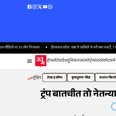
 10 लोग गिरफ्तार
हिमाचल प्रदेश: चंबा में यात्रियों से भरी बस पलटी, 7 की मौत, 11 घ
होम
लेटेस्ट
देश
दुनिया
राज्य
स्पोर्ट्स
एंटरटेनमेंट
धर्म
ट्रेंडिंग:
शेख हसीना
बृजभूषण सिंह
प्रशांत किश
ट्रंप बातचीत तो नेतन्य