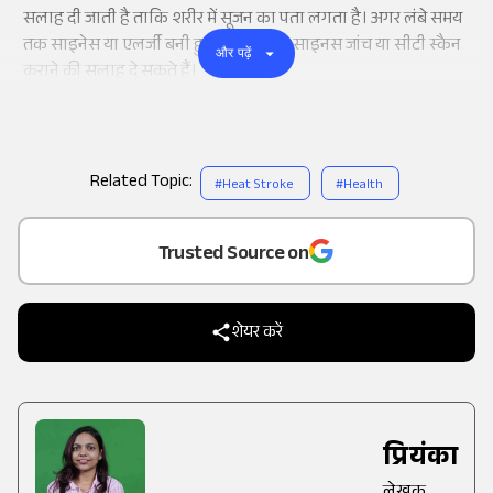
सलाह दी जाती है ताकि शरीर में सूजन का पता लगता है। अगर लंबे समय
तक साइनेस या एलर्जी बनी हुई है तो डॉक्टर साइनस जांच या सीटी स्कैन
और पढ़ें
कराने की सलाह दे सकते हैं।
Related Topic:
#
Heat Stroke
#
Health
Add
as a
Trusted Source on
शेयर करें
प्रियंका