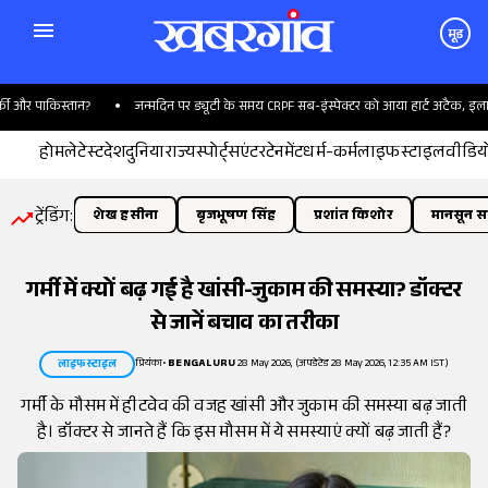
मूड
 और पाकिस्तान?
जन्मदिन पर ड्यूटी के समय CRPF सब-इंस्पेक्टर को आया हार्ट अटैक, इलाज क
होम
लेटेस्ट
देश
दुनिया
राज्य
स्पोर्ट्स
एंटरटेनमेंट
धर्म-कर्म
लाइफस्टाइल
वीडिय
ट्रेंडिंग:
शेख हसीना
बृजभूषण सिंह
प्रशांत किशोर
मानसून सत
गर्मी में क्यों बढ़ गई है खांसी-जुकाम की समस्या? डॉक्टर
से जानें बचाव का तरीका
प्रियंका
•
BENGALURU
28 May 2026, (अपडेटेड 28 May 2026, 12:35 AM IST)
लाइफस्टाइल
गर्मी के मौसम में हीटवेव की वजह खांसी और जुकाम की समस्या बढ़ जाती
है। डॉक्टर से जानते हैं कि इस मौसम में ये समस्याएं क्यों बढ़ जाती हैं?