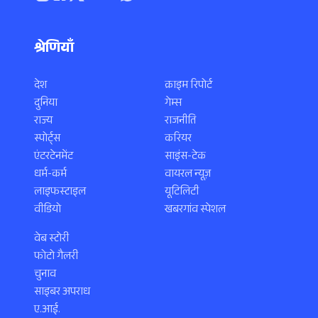
श्रेणियाँ
देश
क्राइम रिपोर्ट
दुनिया
गेम्स
राज्य
राजनीति
स्पोर्ट्स
करियर
एंटरटेनमेंट
साइंस-टेक
धर्म-कर्म
वायरल न्यूज़
लाइफस्टाइल
यूटिलिटी
वीडियो
खबरगांव स्पेशल
वेब स्टोरी
फोटो गैलरी
चुनाव
साइबर अपराध
ए.आई.