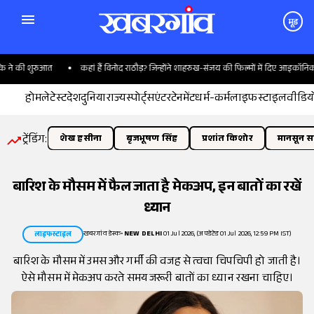
मूड
े की शुरुआत
कहां हैं विनोद राठौड़? जिन्होंने शाहरुख-संजय की फिल्मों में दिए आइकॉनिक गान
होम
लेटेस्ट
देश
दुनिया
राज्य
स्पोर्ट्स
एंटरटेनमेंट
धर्म-कर्म
लाइफस्टाइल
वीडिय
ट्रेंडिंग:
शेख हसीना
बृजभूषण सिंह
प्रशांत किशोर
मानसून सत
बारिश के मौसम में फैल जाता है मेकअप, इन बातों का रखें
ध्यान
खबरगांव डेस्क
•
NEW DELHI
01 Jul 2026, (अपडेटेड 01 Jul 2026, 12:59 PM IST)
लाइफस्टाइल
बारिश के मौसम में उमस और गर्मी की वजह से त्वचा चिपचिपी हो जाती है।
ऐसे मौसम में मेकअप करते समय जरूरी बातों का ध्यान रखना चाहिए।