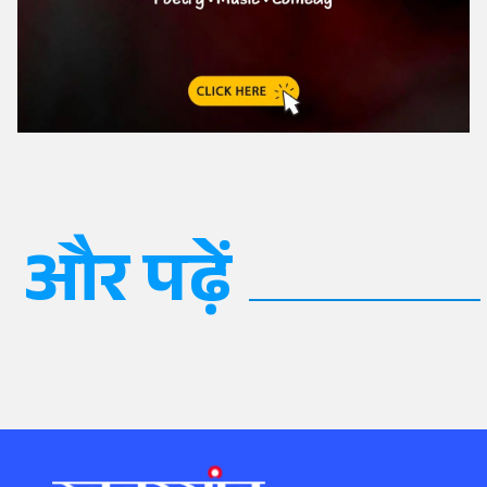
और पढ़ें