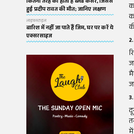
कितनी तरह का होता है ब्लड कैंसर, जिससे
क
हुई प्रदीप रावत की मौत; जानिए लक्षण
क
लाइफस्टाइल
क
बारिश में नहीं जा पाते हैं जिम, घर पर करें ये
एक्सरसाइज
2.
र
ज
म
ज
3.
द
त
मे