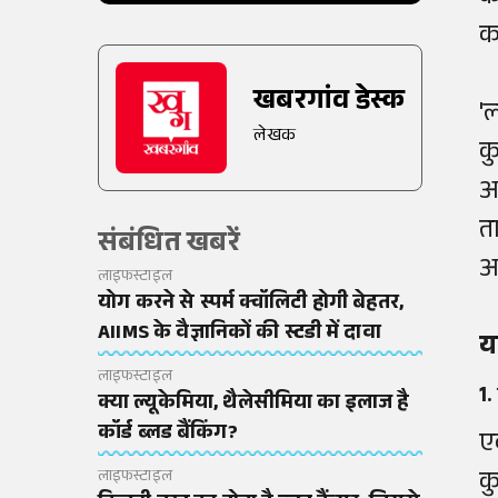
क
खबरगांव डेस्क
'
लेखक
क
आ
त
संबंधित खबरें
आ
लाइफस्टाइल
योग करने से स्पर्म क्वॉलिटी होगी बेहतर,
AIIMS के वैज्ञानिकों की स्टडी में दावा
य
लाइफस्टाइल
1.
क्या ल्यूकेमिया, थैलेसीमिया का इलाज है
कॉर्ड ब्लड बैंकिंग?
ए
क
लाइफस्टाइल