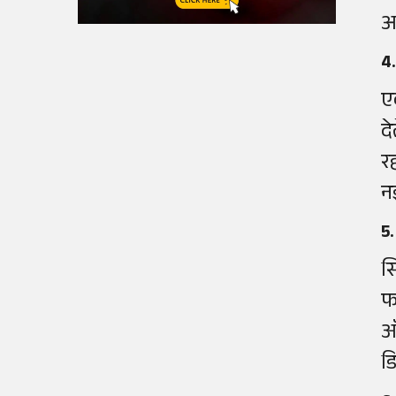
अ
4.
ए
द
रह
न
5.
स
फ
ऑ
ड