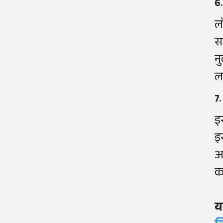
6.
ल
स
न
ल
7
इ
इ
आ
क
य