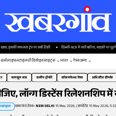
ी सफलता ट्रंप पर क्यों टिकी
दिल्ली-NCR में भारी बारिश, सड़कों पर घुटने तक पा
-कर्म
लाइफस्टाइल
वीडियो
इनसाइट्स
भारत
गेम्स
अन्य
ोर
मानसून सत्र
दलीप ट्रॉफी
कॉमनवेल्थ गेम्स
अभिजीत दीपके
ीजिए, लॉन्ग डिस्टेंस रिलेशनशिप में न
खबरगांव डेस्क
•
NEW DELHI
15 May 2026, (अपडेटेड 15 May 2026, 5:3
स्टाइल