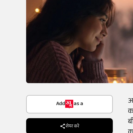
Add
as a
आ
Trusted Source on
क
ब
शेयर करें
क