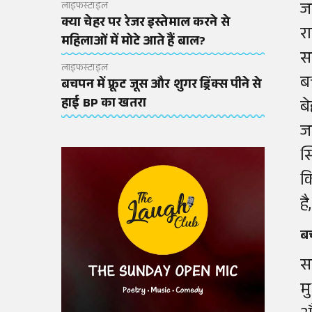
ज
लाइफस्टाइल
क्या चेहर पर रेजर इस्तेमाल करने से
र
महिलाओं में मोटे आते हैं बाल?
स
लाइफस्टाइल
ब
बचपन में फ्रूट जूस और शुगर ड्रिंक्स पीने से
हाई BP का खतरा
ब
ज
स
क
ह
बच
स
म