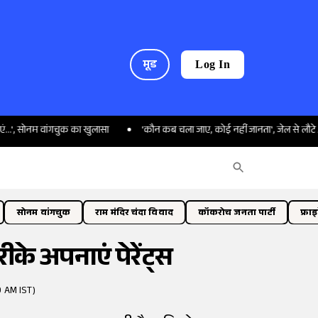
मूड
Log In
 वांगचुक का खुलासा
'कौन कब चला जाए, कोई नहीं जानता', जेल से लौटे AAP विधायक 
सोनम वांगचुक
राम मंदिर चंदा विवाद
कॉकरोच जनता पार्टी
फ्रा
ीके अपनाएं पेरेंट्स
9 AM IST)