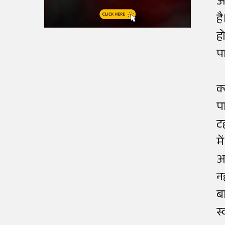
औ
ह
ह
प
क्
प
ट
म
आ
न
ब
स