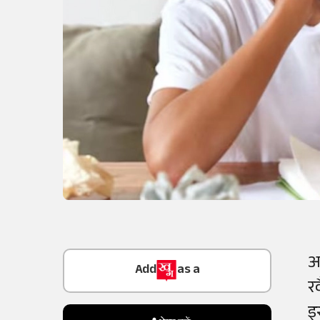
Add
as a
अ
Trusted Source on
र
इ