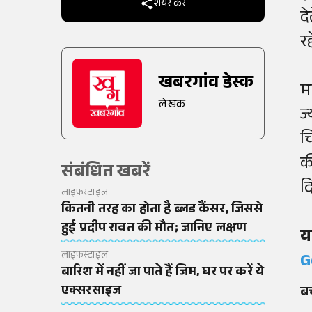
शेयर करें
द
र
खबरगांव डेस्क
म
लेखक
ज
च
क
संबंधित खबरें
द
लाइफस्टाइल
कितनी तरह का होता है ब्लड कैंसर, जिससे
हुई प्रदीप रावत की मौत; जानिए लक्षण
य
लाइफस्टाइल
G
बारिश में नहीं जा पाते हैं जिम, घर पर करें ये
एक्सरसाइज
बच