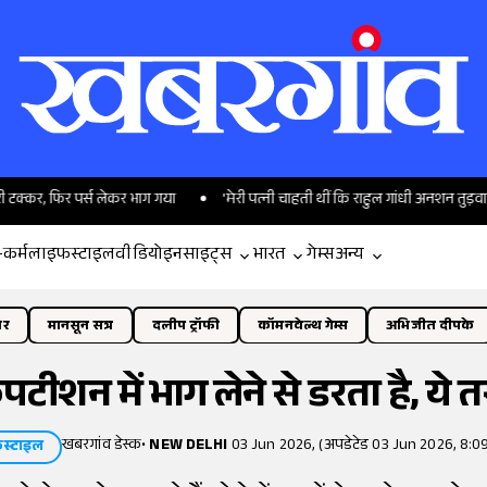
 पर्स लेकर भाग गया
'मेरी पत्नी चाहती थीं कि राहुल गांधी अनशन तुड़वाएं...', सोनम
-कर्म
लाइफस्टाइल
वीडियो
इनसाइट्स
भारत
गेम्स
अन्य
ोर
मानसून सत्र
दलीप ट्रॉफी
कॉमनवेल्थ गेम्स
अभिजीत दीपके
ीशन में भाग लेने से डरता है, ये तर
खबरगांव डेस्क
•
NEW DELHI
03 Jun 2026, (अपडेटेड 03 Jun 2026, 8:0
स्टाइल