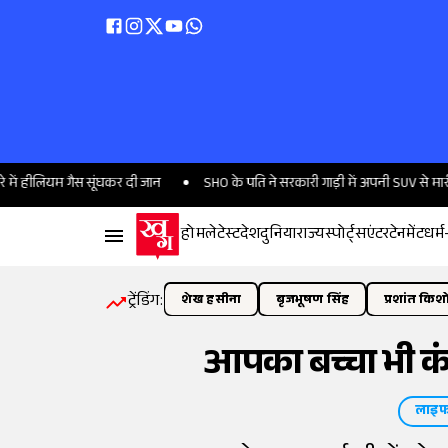
 गैस सूंघकर दी जान
SHO के पति ने सरकारी गाड़ी में अपनी SUV से मारी टक्कर, फिर
होम
लेटेस्ट
देश
दुनिया
राज्य
स्पोर्ट्स
एंटरटेनमेंट
धर्म
ट्रेंडिंग:
शेख हसीना
बृजभूषण सिंह
प्रशांत किश
आपका बच्चा भी कंपट
लाइफ