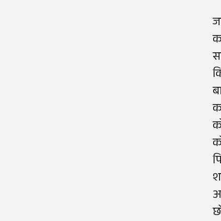
ज
क
स
क
ब
क
क
क
फ
श
आ
छ