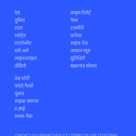
देश
क्राइम रिपोर्ट
दुनिया
गेम्स
राज्य
राजनीति
स्पोर्ट्स
करियर
एंटरटेनमेंट
साइंस-टेक
धर्म-कर्म
वायरल न्यूज़
लाइफस्टाइल
यूटिलिटी
वीडियो
खबरगांव स्पेशल
वेब स्टोरी
फोटो गैलरी
चुनाव
साइबर अपराध
ए.आई.
रुपया-पैसा
CONTACT US |
PRIVACY POLICY
|
TERMS OF USE
|
EDITORIAL