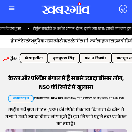
मूड
म कितना हुआ
होर्मुज समझौते के करीब ओमान-ईरान, इसमें क्या खास; इसकी सफलता ट्रंप पर क
होम
लेटेस्ट
देश
दुनिया
राज्य
स्पोर्ट्स
एंटरटेनमेंट
धर्म-कर्म
लाइफस्टाइल
वीडिय
ट्रेंडिंग:
शेख हसीना
बृजभूषण सिंह
प्रशांत किशोर
मानसून सत
केरल और पश्चिम बंगाल में हैं सबसे ज्यादा बीमार लोग,
NSO की रिपोर्ट में खुलासा
खबरगांव डेस्क
•
NEW DELHI
09 May 2026, (अपडेटेड 09 May 2026, 7:03 AM IST)
लाइफस्टाइल
राष्ट्रीय सर्वेक्षण संगठन (NSS) की रिपोर्ट में बताया कि भारत के कौन से
राज्य में सबसे ज्यादा बीमार लोग रहते हैं। इस लिस्ट में पहले नंबर पर केरल
का नाम है।