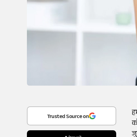
Add
as a
ह
Trusted Source on
कॉ
ज