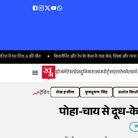
रा; 6 की मौत
किडनैपिंग और रेप के केस में गया जेल, पिज्जा और नरम गद्दे मांग रहा 
होम
लेटेस्ट
देश
दुनिया
राज्य
स्पोर्ट्स
एंटरटेनमेंट
धर्म
ट्रेंडिंग:
शेख हसीना
बृजभूषण सिंह
प्रशांत किश
पोहा-चाय से दूध-क
ल