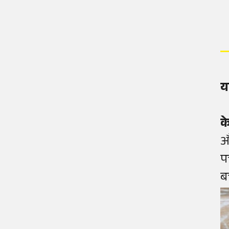
य
क
औ
प
ब