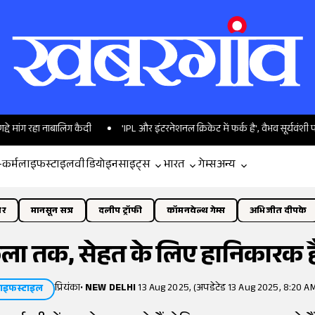
नाबालिग कैदी
'IPL और इंटरनेशनल क्रिकेट में फर्क है', वैभव सूर्यवंशी पर बोले अजिंक्
-कर्म
लाइफस्टाइल
वीडियो
इनसाइट्स
भारत
गेम्स
अन्य
ोर
मानसून सत्र
दलीप ट्रॉफी
कॉमनवेल्थ गेम्स
अभिजीत दीपके
ेला तक, सेहत के लिए हानिकारक हैं
प्रियंका
•
NEW DELHI
13 Aug 2025, (अपडेटेड 13 Aug 2025, 8:20 AM
ाइफस्टाइल