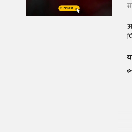
स
अ
प
य
इन